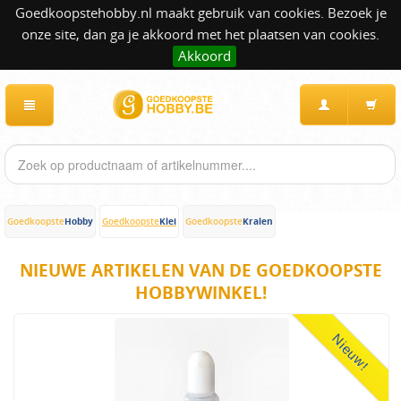
Goedkoopstehobby.nl maakt gebruik van cookies. Bezoek je
onze site, dan ga je akkoord met het plaatsen van cookies.
Akkoord
Hobby
Klei
Kralen
Goedkoopste
Goedkoopste
Goedkoopste
NIEUWE ARTIKELEN VAN DE GOEDKOOPSTE
HOBBYWINKEL!
Nieuw!