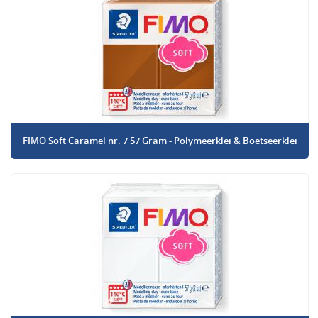
FIMO Soft Caramel nr. 7 57 Gram - Polymeerklei & Boetseerklei