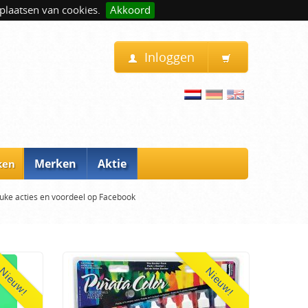
plaatsen van cookies.
Akkoord
Inloggen
Merken
Aktie
ken
uke acties en voordeel op Facebook
Nieuw!
Nieuw!