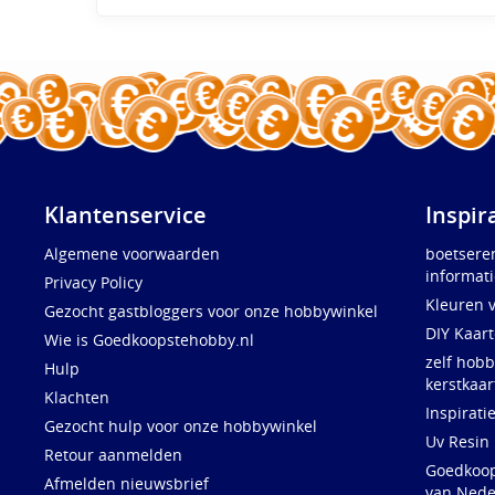
Klantenservice
Inspir
Algemene voorwaarden
boetsere
informati
Privacy Policy
Kleuren 
Gezocht gastbloggers voor onze hobbywinkel
DIY Kaar
Wie is Goedkoopstehobby.nl
zelf hobb
Hulp
kerstkaar
Klachten
Inspirati
Gezocht hulp voor onze hobbywinkel
Uv Resin
Retour aanmelden
Goedkoops
Afmelden nieuwsbrief
van Nede