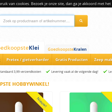
ik van cookies. Bezoek je onze site, dan ga je akkoord met het 
Klei
edkoopste
Goedkoopste
Kralen
Pretex / gietverharder
Gratis Producten
Zeep ma
Standaard 3,99 verzendkosten
Levering vaak al de volgende dag!
Le
PSTE HOBBYWINKEL!
Nieuw!