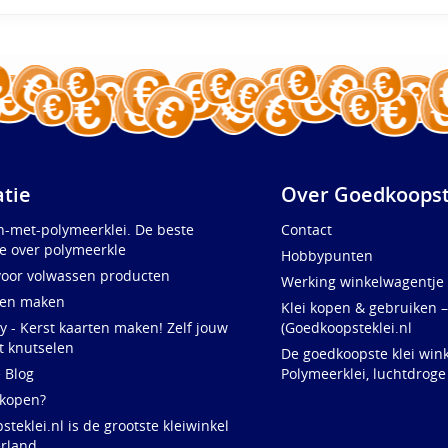
atie
Over Goedkoopst
n-met-polymeerklei. De beste
Contact
e over polymeerkle
Hobbypunten
voor volwassen producten
Werking winkelwagentje
ten maken
Klei kopen & gebruiken –
y - Kerst kaarten maken! Zelf jouw
(Goedkoopsteklei.nl
t knutselen
De goedkoopste klei wink
e Blog
Polymeerklei, luchtdroge
 kopen?
teklei.nl is de grootste kleiwinkel
rland,