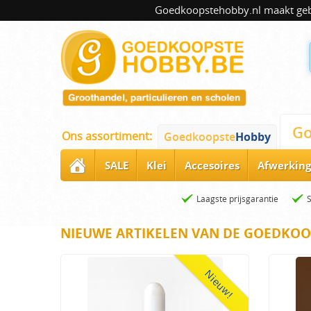
Goedkoopstehobby.nl maakt gebru
Go
Ons assortiment:
Goedkoopste
Hobby
SALE
Klei
Accesoires
Afwerking
Laagste prijsgarantie
NIEUWE ARTIKELEN VAN DE GOEDKOO
Nieuw!