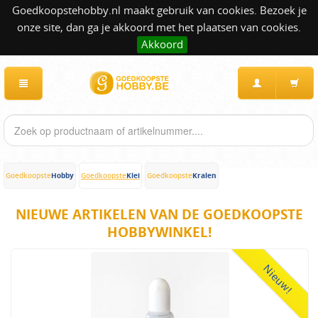
Goedkoopstehobby.nl maakt gebruik van cookies. Bezoek je
onze site, dan ga je akkoord met het plaatsen van cookies.
Akkoord
Hobby
Klei
Kralen
Goedkoopste
Goedkoopste
Goedkoopste
NIEUWE ARTIKELEN VAN DE GOEDKOOPSTE
HOBBYWINKEL!
Nieuw!