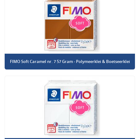
FIMO Soft Caramel nr. 7 57 Gram - Polymeerklei & Boetseerklei