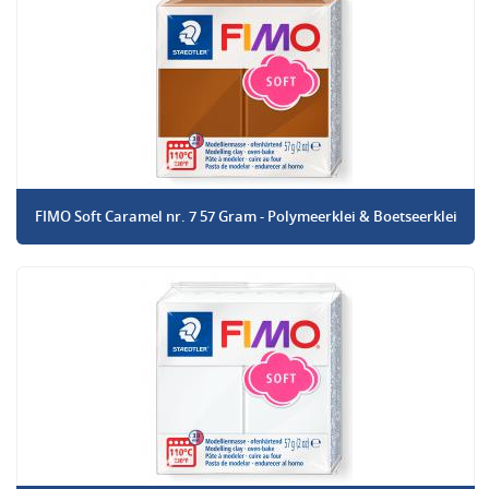
FIMO Soft Caramel nr. 7 57 Gram - Polymeerklei & Boetseerklei