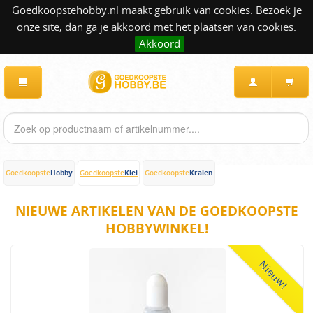
Goedkoopstehobby.nl maakt gebruik van cookies. Bezoek je
onze site, dan ga je akkoord met het plaatsen van cookies.
Akkoord
Hobby
Klei
Kralen
Goedkoopste
Goedkoopste
Goedkoopste
NIEUWE ARTIKELEN VAN DE GOEDKOOPSTE
HOBBYWINKEL!
Nieuw!