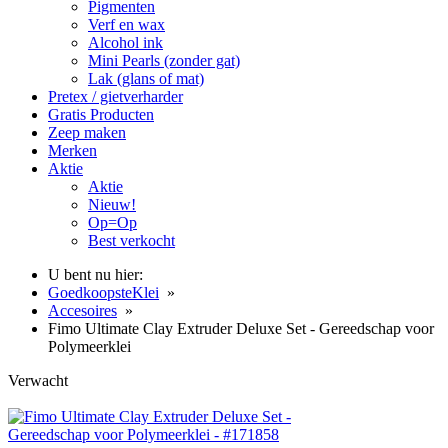
Pigmenten
Verf en wax
Alcohol ink
Mini Pearls (zonder gat)
Lak (glans of mat)
Pretex / gietverharder
Gratis Producten
Zeep maken
Merken
Aktie
Aktie
Nieuw!
Op=Op
Best verkocht
U bent nu hier:
GoedkoopsteKlei
»
Accesoires
»
Fimo Ultimate Clay Extruder Deluxe Set - Gereedschap voor
Polymeerklei
Verwacht