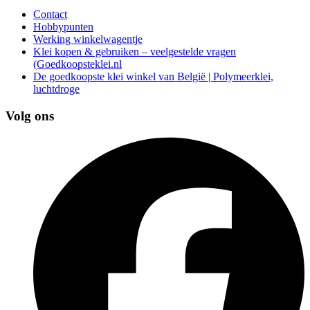
Contact
Hobbypunten
Werking winkelwagentje
Klei kopen & gebruiken – veelgestelde vragen
(Goedkoopsteklei.nl
De goedkoopste klei winkel van België | Polymeerklei,
luchtdroge
Volg ons