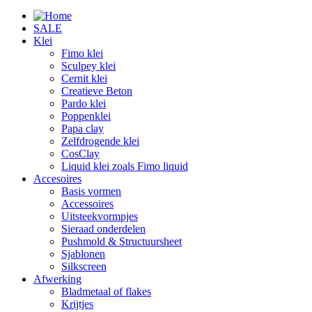
SALE
Klei
Fimo klei
Sculpey klei
Cernit klei
Creatieve Beton
Pardo klei
Poppenklei
Papa clay
Zelfdrogende klei
CosClay
Liquid klei zoals Fimo liquid
Accesoires
Basis vormen
Accessoires
Uitsteekvormpjes
Sieraad onderdelen
Pushmold & Structuursheet
Sjablonen
Silkscreen
Afwerking
Bladmetaal of flakes
Krijtjes