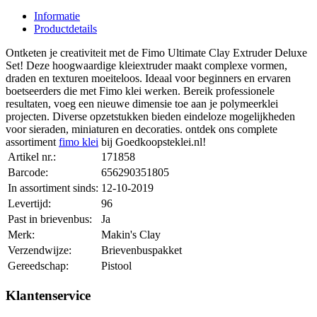
Informatie
Productdetails
Ontketen je creativiteit met de Fimo Ultimate Clay Extruder Deluxe
Set! Deze hoogwaardige kleiextruder maakt complexe vormen,
draden en texturen moeiteloos. Ideaal voor beginners en ervaren
boetseerders die met Fimo klei werken. Bereik professionele
resultaten, voeg een nieuwe dimensie toe aan je polymeerklei
projecten. Diverse opzetstukken bieden eindeloze mogelijkheden
voor sieraden, miniaturen en decoraties. ontdek ons complete
assortiment
fimo klei
bij Goedkoopsteklei.nl!
Artikel nr.:
171858
Barcode:
656290351805
In assortiment sinds:
12-10-2019
Levertijd:
96
Past in brievenbus:
Ja
Merk:
Makin's Clay
Verzendwijze:
Brievenbuspakket
Gereedschap:
Pistool
Klantenservice