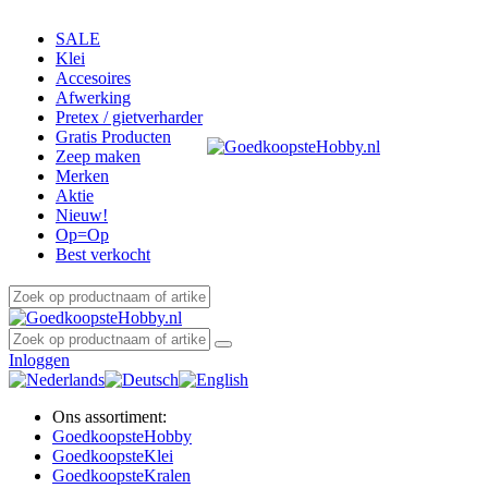
SALE
Klei
Accesoires
Afwerking
Pretex / gietverharder
Gratis Producten
Zeep maken
Merken
Aktie
Nieuw!
Op=Op
Best verkocht
Inloggen
Ons assortiment:
Goedkoopste
Hobby
Goedkoopste
Klei
Goedkoopste
Kralen