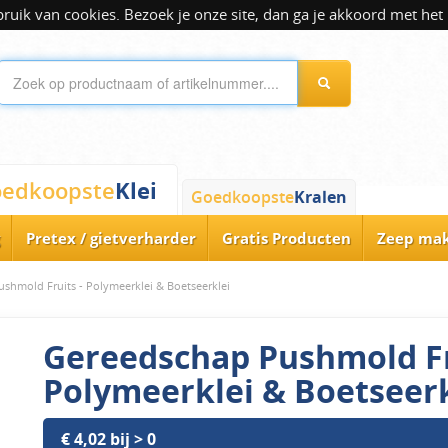
ik van cookies. Bezoek je onze site, dan ga je akkoord met het 
Klei
edkoopste
Goedkoopste
Kralen
Pretex / gietverharder
Gratis Producten
Zeep ma
shmold Fruits - Polymeerklei & Boetseerklei
Gereedschap Pushmold Fr
Polymeerklei & Boetseerk
€ 4,02 bij > 0