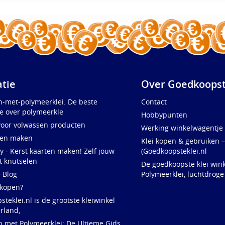
atie
Over Goedkoopst
n-met-polymeerklei. De beste
Contact
e over polymeerkle
Hobbypunten
voor volwassen producten
Werking winkelwagentje
ten maken
Klei kopen & gebruiken –
y - Kerst kaarten maken! Zelf jouw
(Goedkoopsteklei.nl
t knutselen
De goedkoopste klei wink
e Blog
Polymeerklei, luchtdroge
 kopen?
teklei.nl is de grootste kleiwinkel
rland,
n met Polymeerklei: De Ultieme Gids