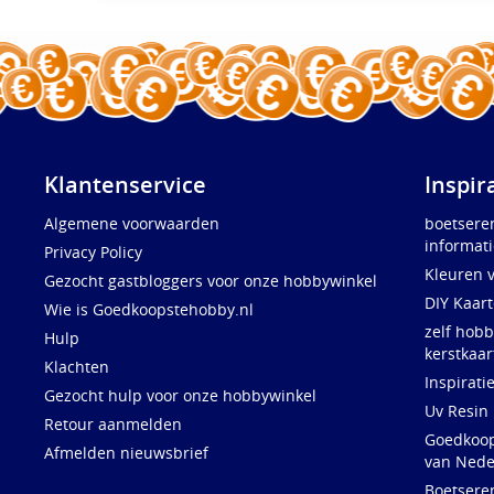
Klantenservice
Inspir
Algemene voorwaarden
boetsere
informati
Privacy Policy
Kleuren 
Gezocht gastbloggers voor onze hobbywinkel
DIY Kaar
Wie is Goedkoopstehobby.nl
zelf hobb
Hulp
kerstkaar
Klachten
Inspirati
Gezocht hulp voor onze hobbywinkel
Uv Resin
Retour aanmelden
Goedkoops
Afmelden nieuwsbrief
van Nede
Boetsere