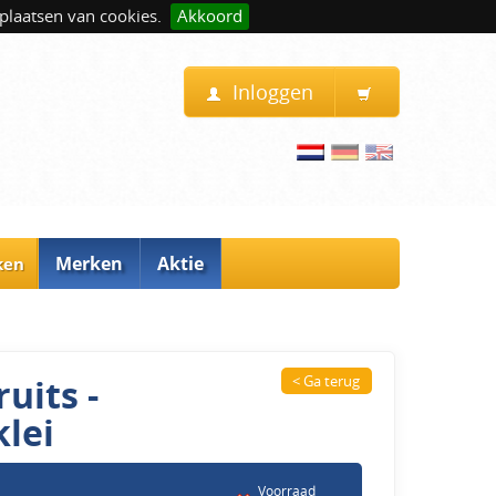
plaatsen van cookies.
Akkoord
Inloggen
Merken
Aktie
ken
uits -
< Ga terug
lei
Voorraad