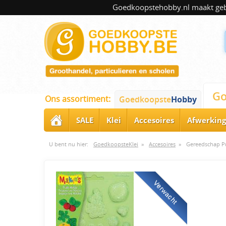
Goedkoopstehobby.nl maakt gebru
Go
Ons assortiment:
Goedkoopste
Hobby
SALE
Klei
Accesoires
Afwerking
U bent nu hier:
GoedkoopsteKlei
»
Accesoires
»
Gereedschap Pu
Verwacht