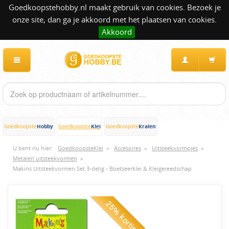
Goedkoopstehobby.nl maakt gebruik van cookies. Bezoek je
onze site, dan ga je akkoord met het plaatsen van cookies.
Akkoord
Hobby
Klei
Kralen
Goedkoopste
Goedkoopste
Goedkoopste
U bent nu hier:
GoedkoopsteKlei
»
Accesoires
»
Uitsteekvormpjes
»
Metalen uitsteekvormen
»
Makins Uitsteekvormen Set 3-delig - Boetseerklei & Kleigereedschap
25% korting