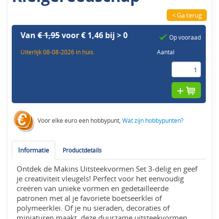
< Ga terug
Van
€ 1,95
voor € 1,46 bij > 0
Op vooraad
Uiterlijk 08-08-2026 in huis.
Aantal
Voor elke euro een hobbypunt,
Wat zijn hobbypunten?
Informatie
Productdetails
Ontdek de Makins Uitsteekvormen Set 3-delig en geef
je creativiteit vleugels! Perfect voor het eenvoudig
creëren van unieke vormen en gedetailleerde
patronen met al je favoriete boetseerklei of
polymeerklei. Of je nu sieraden, decoraties of
miniaturen maakt, deze duurzame uitsteekvormen