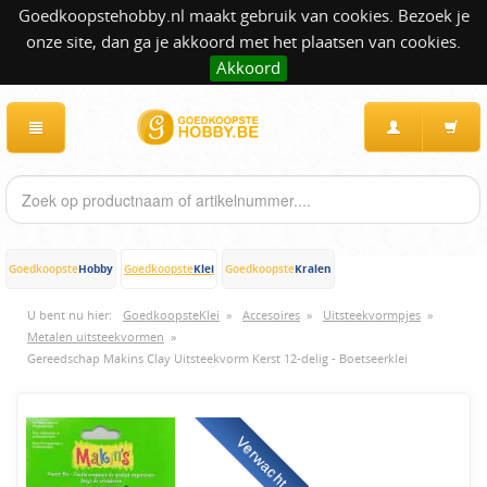
Goedkoopstehobby.nl maakt gebruik van cookies. Bezoek je
onze site, dan ga je akkoord met het plaatsen van cookies.
Akkoord
Hobby
Klei
Kralen
Goedkoopste
Goedkoopste
Goedkoopste
U bent nu hier:
GoedkoopsteKlei
»
Accesoires
»
Uitsteekvormpjes
»
Metalen uitsteekvormen
»
Gereedschap Makins Clay Uitsteekvorm Kerst 12-delig - Boetseerklei
Verwacht