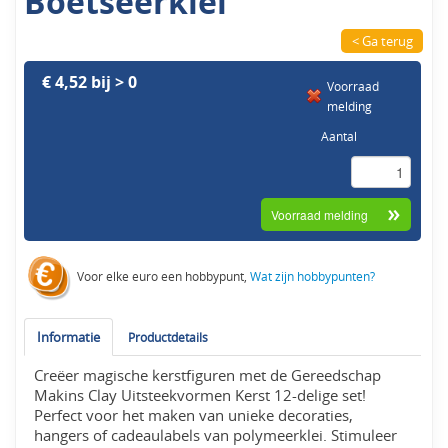
Boetseerklei
< Ga terug
€ 4,52 bij > 0
Voorraad
melding
Aantal
Voor elke euro een hobbypunt,
Wat zijn hobbypunten?
Informatie
Productdetails
Creëer magische kerstfiguren met de Gereedschap
Makins Clay Uitsteekvormen Kerst 12-delige set!
Perfect voor het maken van unieke decoraties,
hangers of cadeaulabels van polymeerklei. Stimuleer