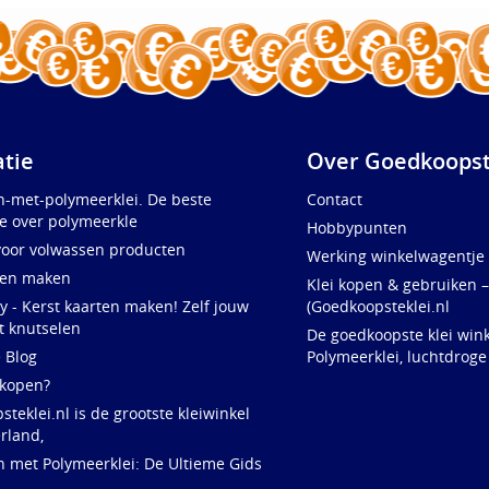
atie
Over Goedkoopst
n-met-polymeerklei. De beste
Contact
e over polymeerkle
Hobbypunten
voor volwassen producten
Werking winkelwagentje
ten maken
Klei kopen & gebruiken –
y - Kerst kaarten maken! Zelf jouw
(Goedkoopsteklei.nl
t knutselen
De goedkoopste klei wink
e Blog
Polymeerklei, luchtdroge
 kopen?
teklei.nl is de grootste kleiwinkel
rland,
n met Polymeerklei: De Ultieme Gids