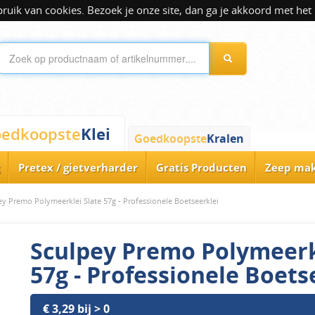
ik van cookies. Bezoek je onze site, dan ga je akkoord met het 
Klei
edkoopste
Goedkoopste
Kralen
Pretex / gietverharder
Gratis Producten
Zeep ma
ey Premo Polymeerklei Slate 57g - Professionele Boetseerklei
Sculpey Premo Polymeerk
57g - Professionele Boets
€ 3,29 bij > 0