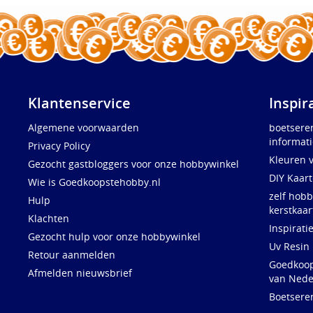
Klantenservice
Inspir
Algemene voorwaarden
boetsere
informati
Privacy Policy
Kleuren 
Gezocht gastbloggers voor onze hobbywinkel
DIY Kaar
Wie is Goedkoopstehobby.nl
zelf hobb
Hulp
kerstkaar
Klachten
Inspirati
Gezocht hulp voor onze hobbywinkel
Uv Resin
Retour aanmelden
Goedkoops
Afmelden nieuwsbrief
van Nede
Boetsere