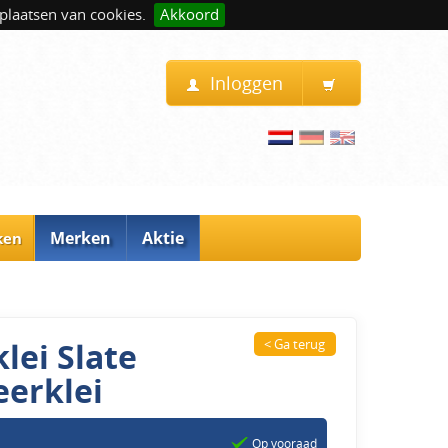
plaatsen van cookies.
Akkoord
Inloggen
Merken
Aktie
ken
lei Slate
< Ga terug
eerklei
Op vooraad