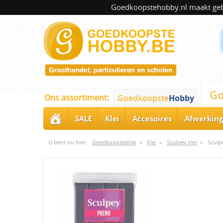
Goedkoopstehobby.nl maakt gebru
Go
Ons assortiment:
Goedkoopste
Hobby
SALE
Klei
Accesoires
Afwerking
U bent nu hier:
GoedkoopsteKlei
»
Klei
»
Sculpey klei
»
Sculp