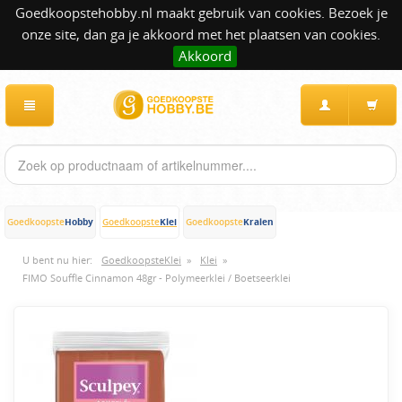
Goedkoopstehobby.nl maakt gebruik van cookies. Bezoek je
onze site, dan ga je akkoord met het plaatsen van cookies.
Akkoord
Hobby
Klei
Kralen
Goedkoopste
Goedkoopste
Goedkoopste
U bent nu hier:
GoedkoopsteKlei
»
Klei
»
FIMO Souffle Cinnamon 48gr - Polymeerklei / Boetseerklei