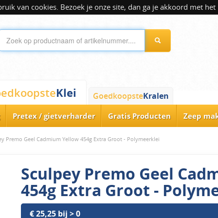
ik van cookies. Bezoek je onze site, dan ga je akkoord met het 
Klei
edkoopste
Goedkoopste
Kralen
Pretex / gietverharder
Gratis Producten
Zeep ma
ey Premo Geel Cadmium Yellow 454g Extra Groot - Polymeerklei
Sculpey Premo Geel Cad
454g Extra Groot - Polym
€ 25,25 bij > 0