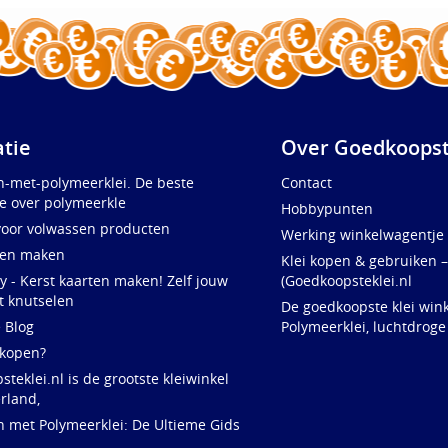
atie
Over Goedkoopst
n-met-polymeerklei. De beste
Contact
e over polymeerkle
Hobbypunten
voor volwassen producten
Werking winkelwagentje
ten maken
Klei kopen & gebruiken –
y - Kerst kaarten maken! Zelf jouw
(Goedkoopsteklei.nl
t knutselen
De goedkoopste klei wink
e Blog
Polymeerklei, luchtdroge
 kopen?
teklei.nl is de grootste kleiwinkel
rland,
n met Polymeerklei: De Ultieme Gids