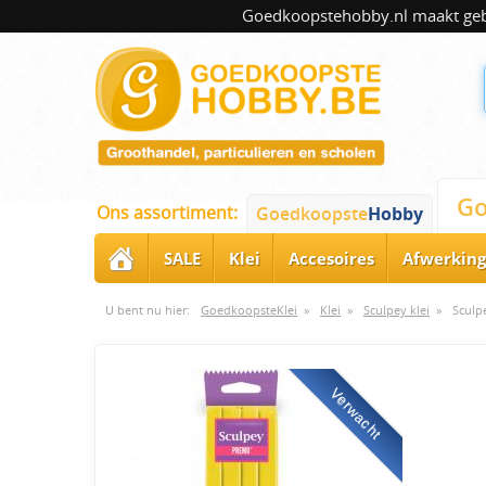
Goedkoopstehobby.nl maakt gebru
Go
Ons assortiment:
Goedkoopste
Hobby
SALE
Klei
Accesoires
Afwerking
U bent nu hier:
GoedkoopsteKlei
»
Klei
»
Sculpey klei
»
Sculp
Verwacht