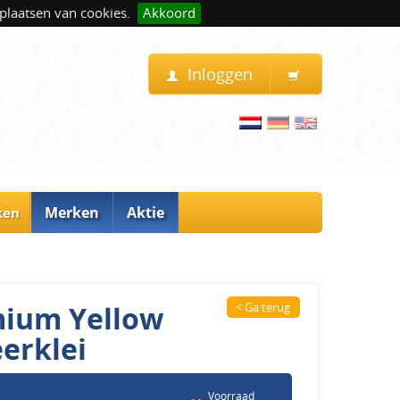
plaatsen van cookies.
Akkoord
Inloggen
Merken
Aktie
ken
mium Yellow
< Ga terug
eerklei
Voorraad