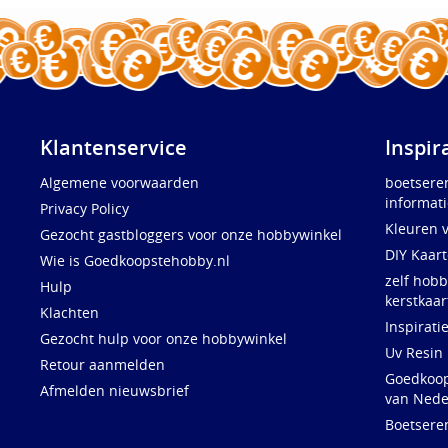
Klantenservice
Inspir
Algemene voorwaarden
boetsere
informati
Privacy Policy
Kleuren 
Gezocht gastbloggers voor onze hobbywinkel
DIY Kaar
Wie is Goedkoopstehobby.nl
zelf hobb
Hulp
kerstkaar
Klachten
Inspirati
Gezocht hulp voor onze hobbywinkel
Uv Resin
Retour aanmelden
Goedkoops
Afmelden nieuwsbrief
van Nede
Boetsere