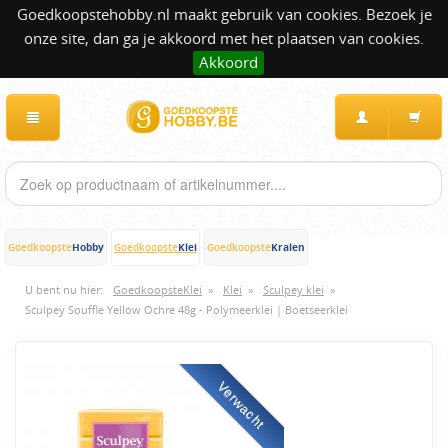
Goedkoopstehobby.nl maakt gebruik van cookies. Bezoek je
onze site, dan ga je akkoord met het plaatsen van cookies.
Akkoord
Hobby
Klei
Kralen
Goedkoopste
Goedkoopste
Goedkoopste
U bent nu hier:
GoedkoopsteKlei
»
Klei
»
Sculpey klei
»
Sculpey Souffle Yellow Ochre 48g - Polymeerklei | Boetseerklei
Verwacht