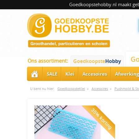
Goedkoopstehobby.nl maakt gebru
Go
Ons assortiment:
Goedkoopste
Hobby
SALE
Klei
Accesoires
Afwerking
U bent nu hier:
GoedkoopsteKlei
»
Accesoires
»
Pushmold & St
35% korting