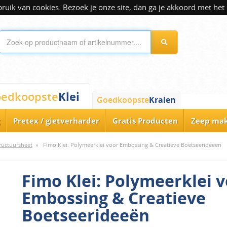
ik van cookies. Bezoek je onze site, dan ga je akkoord met het 
Klei
edkoopste
Goedkoopste
Kralen
Pretex / gietverharder
Gratis Producten
Zeep ma
ructuursheet
»
Fimo Klei: Polymeerklei voor Embossing & Creatieve Boetseerideeën
Fimo Klei: Polymeerklei 
Embossing & Creatieve
Boetseerideeën