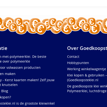
atie
Over Goedkoopst
n-met-polymeerklei. De beste
Contact
e over polymeerkle
Hobbypunten
voor volwassen producten
Werking winkelwagentje
ten maken
Klei kopen & gebruiken –
y - Kerst kaarten maken! Zelf jouw
(Goedkoopsteklei.nl
t knutselen
De goedkoopste klei wink
e Blog
Polymeerklei, luchtdroge
 kopen?
teklei.nl is de grootste kleiwinkel