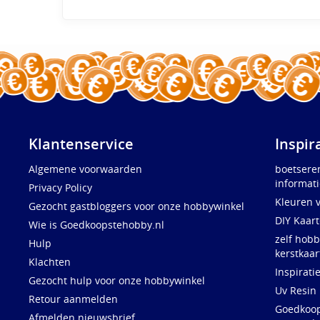
Klantenservice
Inspir
Algemene voorwaarden
boetsere
informati
Privacy Policy
Kleuren 
Gezocht gastbloggers voor onze hobbywinkel
DIY Kaar
Wie is Goedkoopstehobby.nl
zelf hobb
Hulp
kerstkaar
Klachten
Inspirati
Gezocht hulp voor onze hobbywinkel
Uv Resin
Retour aanmelden
Goedkoops
Afmelden nieuwsbrief