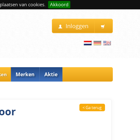
plaatsen van cookies.
Akkoord
Inloggen
Merken
Aktie
ken
voor
< Ga terug