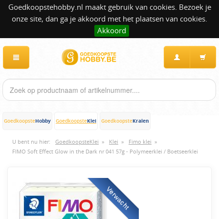
Goedkoopstehobby.nl maakt gebruik van cookies. Bezoek je
onze site, dan ga je akkoord met het plaatsen van cookies.
Akkoord
Hobby
Klei
Kralen
Goedkoopste
Goedkoopste
Goedkoopste
U bent nu hier:
GoedkoopsteKlei
»
Klei
»
Fimo klei
»
FIMO Soft Effect Glow in the Dark nr 041 57g - Polymeerklei / Boetseerklei
Verwacht