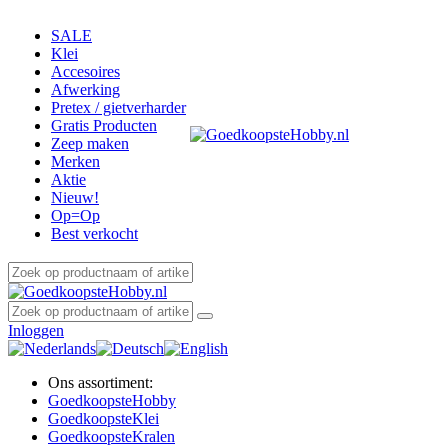
SALE
Klei
Accesoires
Afwerking
Pretex / gietverharder
Gratis Producten
Zeep maken
Merken
Aktie
Nieuw!
Op=Op
Best verkocht
Inloggen
Ons assortiment:
Goedkoopste
Hobby
Goedkoopste
Klei
Goedkoopste
Kralen