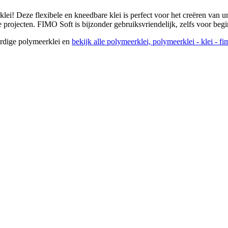
 Deze flexibele en kneedbare klei is perfect voor het creëren van uni
e projecten. FIMO Soft is bijzonder gebruiksvriendelijk, zelfs voor begi
ardige polymeerklei en
bekijk alle polymeerklei, polymeerklei - klei - fim