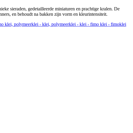
eke sieraden, gedetailleerde miniaturen en prachtige kralen. De
nners, en behoudt na bakken zijn vorm en kleurintensiteit.
o klei, polymeerklei - klei, polymeerklei - klei - fimo klei - fimoklei