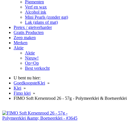
Pigmenten
Verf en wax
Alcohol ink
Mini Pearls (zonder gat)
Lak (glans of mat)
Pretex / gietverharder
Gratis Producten
Zeep maken
Merken
Aktie
Aktie
Nieuw!
Op=Op
Best verkocht
U bent nu hier:
GoedkoopsteKlei
»
Klei
»
Fimo klei
»
FIMO Soft Kersenrood 26 - 57g - Polymeerklei & Boetseerklei