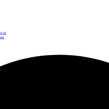
i.nl
oge