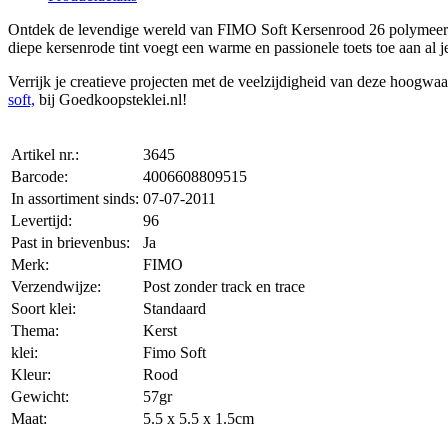
Ontdek de levendige wereld van FIMO Soft Kersenrood 26 polymeerklei!
diepe kersenrode tint voegt een warme en passionele toets toe aan al j
Verrijk je creatieve projecten met de veelzijdigheid van deze hoogwa
soft,
bij Goedkoopsteklei.nl!
Artikel nr.:
3645
Barcode:
4006608809515
In assortiment sinds:
07-07-2011
Levertijd:
96
Past in brievenbus:
Ja
Merk:
FIMO
Verzendwijze:
Post zonder track en trace
Soort klei:
Standaard
Thema:
Kerst
klei:
Fimo Soft
Kleur:
Rood
Gewicht:
57gr
Maat:
5.5 x 5.5 x 1.5cm