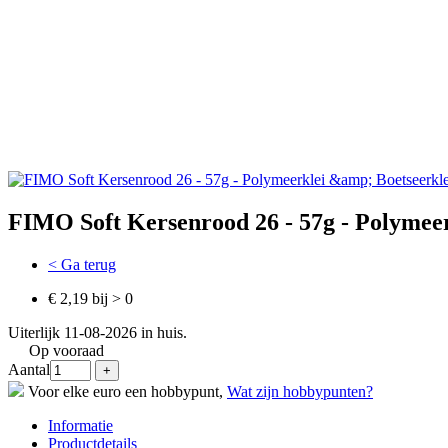
FIMO Soft Kersenrood 26 - 57g - Polymeer
< Ga terug
€ 2,19 bij > 0
Uiterlijk 11-08-2026 in huis.
Op vooraad
Aantal
Voor elke euro een hobbypunt,
Wat zijn hobbypunten?
Informatie
Productdetails