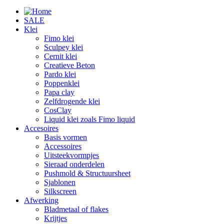
SALE
Klei
Fimo klei
Sculpey klei
Cernit klei
Creatieve Beton
Pardo klei
Poppenklei
Papa clay
Zelfdrogende klei
CosClay
Liquid klei zoals Fimo liquid
Accesoires
Basis vormen
Accessoires
Uitsteekvormpjes
Sieraad onderdelen
Pushmold & Structuursheet
Sjablonen
Silkscreen
Afwerking
Bladmetaal of flakes
Krijtjes