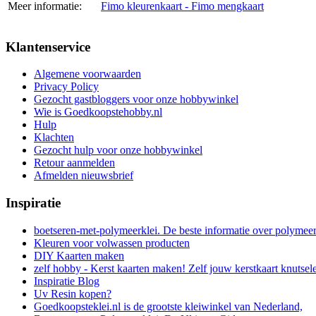
Meer informatie:
Fimo kleurenkaart - Fimo mengkaart
Klantenservice
Algemene voorwaarden
Privacy Policy
Gezocht gastbloggers voor onze hobbywinkel
Wie is Goedkoopstehobby.nl
Hulp
Klachten
Gezocht hulp voor onze hobbywinkel
Retour aanmelden
Afmelden nieuwsbrief
Inspiratie
boetseren-met-polymeerklei. De beste informatie over polymee
Kleuren voor volwassen producten
DIY Kaarten maken
zelf hobby - Kerst kaarten maken! Zelf jouw kerstkaart knutsel
Inspiratie Blog
Uv Resin kopen?
Goedkoopsteklei.nl is de grootste kleiwinkel van Nederland,