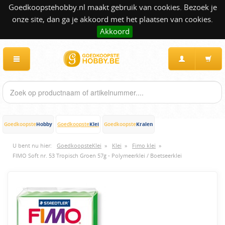
Goedkoopstehobby.nl maakt gebruik van cookies. Bezoek je
onze site, dan ga je akkoord met het plaatsen van cookies.
Akkoord
Hobby
Klei
Kralen
Goedkoopste
Goedkoopste
Goedkoopste
U bent nu hier:
GoedkoopsteKlei
»
Klei
»
Fimo klei
»
FIMO Soft nr. 53 Tropisch Groen 57g - Polymeerklei / Boetseerklei