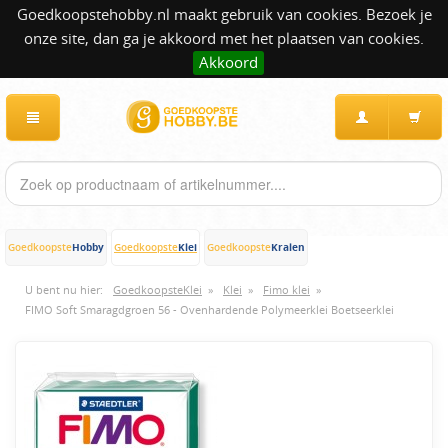
Goedkoopstehobby.nl maakt gebruik van cookies. Bezoek je
onze site, dan ga je akkoord met het plaatsen van cookies.
Akkoord
Hobby
Klei
Kralen
Goedkoopste
Goedkoopste
Goedkoopste
U bent nu hier:
GoedkoopsteKlei
»
Klei
»
Fimo klei
»
FIMO Soft Smaragdgroen 56 - Ovenhardende Polymeerklei Boetseerklei