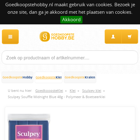
Goedkoopstehobby.nl maakt gebruik van cookies. Bezoek je
onze site, dan ga je akkoord met het plaatsen van cookies.
Akkoord
Hobby
Klei
Kralen
Goedkoopste
Goedkoopste
Goedkoopste
U bent nu hier:
GoedkoopsteKlei
»
Klei
»
Sculpey klei
»
Sculpey Souffle Midnight Blue 48g - Polymeer & Boetseerklei