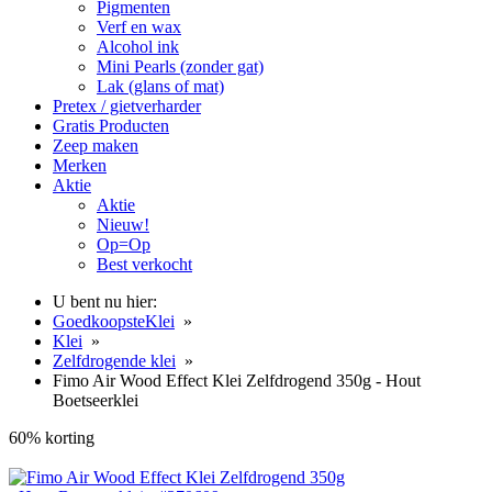
Pigmenten
Verf en wax
Alcohol ink
Mini Pearls (zonder gat)
Lak (glans of mat)
Pretex / gietverharder
Gratis Producten
Zeep maken
Merken
Aktie
Aktie
Nieuw!
Op=Op
Best verkocht
U bent nu hier:
GoedkoopsteKlei
»
Klei
»
Zelfdrogende klei
»
Fimo Air Wood Effect Klei Zelfdrogend 350g - Hout
Boetseerklei
60% korting