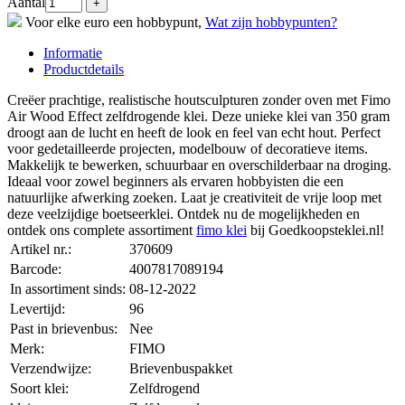
Aantal
Voor elke euro een hobbypunt,
Wat zijn hobbypunten?
Informatie
Productdetails
Creëer prachtige, realistische houtsculpturen zonder oven met Fimo
Air Wood Effect zelfdrogende klei. Deze unieke klei van 350 gram
droogt aan de lucht en heeft de look en feel van echt hout. Perfect
voor gedetailleerde projecten, modelbouw of decoratieve items.
Makkelijk te bewerken, schuurbaar en overschilderbaar na droging.
Ideaal voor zowel beginners als ervaren hobbyisten die een
natuurlijke afwerking zoeken. Laat je creativiteit de vrije loop met
deze veelzijdige boetseerklei. Ontdek nu de mogelijkheden en
ontdek ons complete assortiment
fimo klei
bij Goedkoopsteklei.nl!
Artikel nr.:
370609
Barcode:
4007817089194
In assortiment sinds:
08-12-2022
Levertijd:
96
Past in brievenbus:
Nee
Merk:
FIMO
Verzendwijze:
Brievenbuspakket
Soort klei:
Zelfdrogend