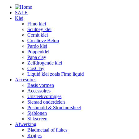
SALE
Klei
Fimo klei
Sculpey klei
Cernit klei
Creatieve Beton
Pardo klei
Poppenklei
Papa clay
Zelfdrogende klei
CosClay
Liquid klei zoals Fimo liquid
Accesoires
Basis vormen
Accessoires
Uitsteekvormpjes
Sieraad onderdelen
Pushmold & Structuursheet
Sjablonen
Silkscreen
Afwerking
Bladmetaal of flakes
Krijtjes