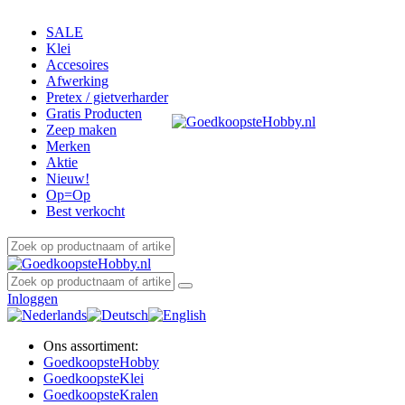
SALE
Klei
Accesoires
Afwerking
Pretex / gietverharder
Gratis Producten
Zeep maken
Merken
Aktie
Nieuw!
Op=Op
Best verkocht
Inloggen
Ons assortiment:
Goedkoopste
Hobby
Goedkoopste
Klei
Goedkoopste
Kralen