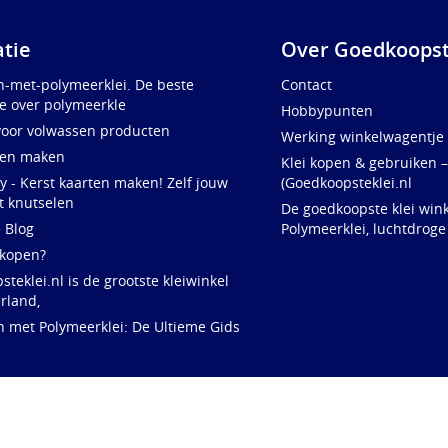
atie
Over Goedkoopst
n-met-polymeerklei. De beste
Contact
e over polymeerkle
Hobbypunten
voor volwassen producten
Werking winkelwagentje
ten maken
Klei kopen & gebruiken –
y - Kerst kaarten maken! Zelf jouw
(Goedkoopsteklei.nl
t knutselen
De goedkoopste klei wink
e Blog
Polymeerklei, luchtdroge
 kopen?
teklei.nl is de grootste kleiwinkel
rland,
n met Polymeerklei: De Ultieme Gids