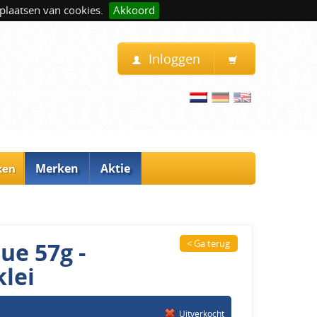
plaatsen van cookies.
Akkoord
Inloggen
Merken
Aktie
ken
ue 57g -
< Ga terug
lei
Uitverkocht