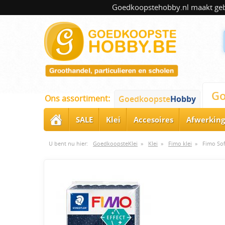
Goedkoopstehobby.nl maakt gebru
Go
Ons assortiment:
Goedkoopste
Hobby
SALE
Klei
Accesoires
Afwerking
U bent nu hier:
GoedkoopsteKlei
»
Klei
»
Fimo klei
»
Fimo Sof