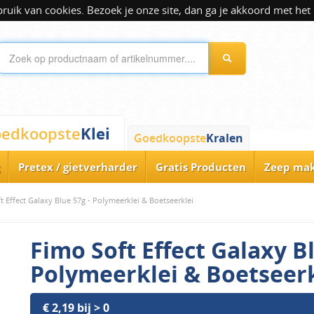
ik van cookies. Bezoek je onze site, dan ga je akkoord met het 
Klei
edkoopste
Goedkoopste
Kralen
Pretex / gietverharder
Gratis Producten
Zeep ma
t Effect Galaxy Blue 57g - Polymeerklei & Boetseerklei
Fimo Soft Effect Galaxy Bl
Polymeerklei & Boetseerk
€ 2,19 bij > 0