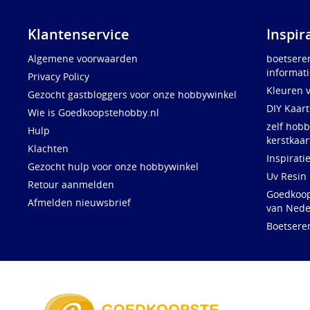
Klantenservice
Inspir
Algemene voorwaarden
boetsere
informati
Privacy Policy
Kleuren 
Gezocht gastbloggers voor onze hobbywinkel
DIY Kaar
Wie is Goedkoopstehobby.nl
zelf hobb
Hulp
kerstkaar
Klachten
Inspirati
Gezocht hulp voor onze hobbywinkel
Uv Resin
Retour aanmelden
Goedkoops
Afmelden nieuwsbrief
van Nede
Boetsere