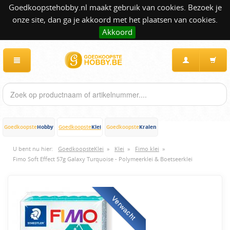
Goedkoopstehobby.nl maakt gebruik van cookies. Bezoek je
onze site, dan ga je akkoord met het plaatsen van cookies.
Akkoord
Hobby
Klei
Kralen
Goedkoopste
Goedkoopste
Goedkoopste
U bent nu hier:
GoedkoopsteKlei
»
Klei
»
Fimo klei
»
Fimo Soft Effect 57g Galaxy Turquoise - Polymeerklei & Boetseerklei
Verwacht