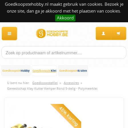
Goedkoopstehobby.nl maakt gebruik van cookies. Bezoek je
onze site, dan ga je akkoord met het plaatsen van cookies.
Akkoord
Hobby
Klei
Kralen
Goedkoopste
Goedkoopste
Goedkoopste
U bent nu hier:
GoedkoopsteKlei
»
Accesoires
»
Gereedschap Klay Kutter Kemper Rond 5-delig - Polymeerklei
45% korting