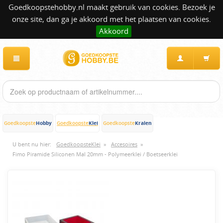
Goedkoopstehobby.nl maakt gebruik van cookies. Bezoek je
onze site, dan ga je akkoord met het plaatsen van cookies.
Akkoord
Hobby
Klei
Kralen
Goedkoopste
Goedkoopste
Goedkoopste
U bent nu hier:
GoedkoopsteKlei
»
Accesoires
»
Fimo Piramide Siliconen Mal 20mm - Polymeerklei / Boetseerklei