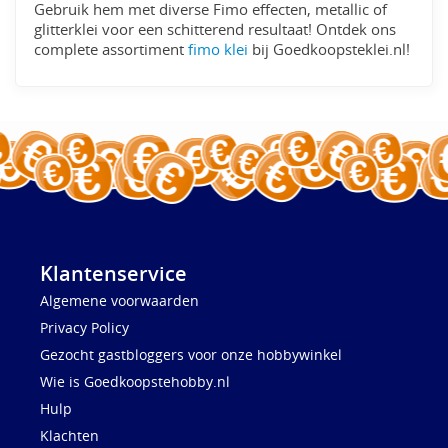
Gebruik hem met diverse Fimo effecten, metallic of
glitterklei voor een schitterend resultaat! Ontdek ons
complete assortiment
fimo klei
bij Goedkoopsteklei.nl!
Klantenservice
Algemene voorwaarden
Privacy Policy
Gezocht gastbloggers voor onze hobbywinkel
Wie is Goedkoopstehobby.nl
Hulp
Klachten