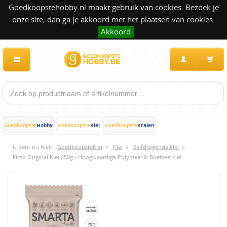
Goedkoopstehobby.nl maakt gebruik van cookies. Bezoek je
onze site, dan ga je akkoord met het plaatsen van cookies.
Akkoord
Hobby
Klei
Kralen
Goedkoopste
Goedkoopste
Goedkoopste
U bent nu hier:
GoedkoopsteKlei
»
Klei
»
Zelfdrogende klei
»
Fimo Original Klei 250g - Hoogwaardige Polymeer & Boetseerklei