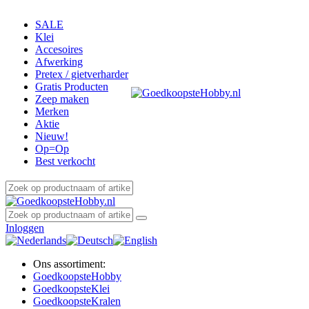
SALE
Klei
Accesoires
Afwerking
Pretex / gietverharder
Gratis Producten
Zeep maken
Merken
Aktie
Nieuw!
Op=Op
Best verkocht
Inloggen
Ons assortiment:
Goedkoopste
Hobby
Goedkoopste
Klei
Goedkoopste
Kralen