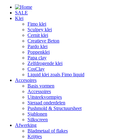
SALE
Klei
Fimo klei
Sculpey klei
Cernit klei
Creatieve Beton
Pardo klei
Poppenklei
Papa clay
Zelfdrogende klei
CosClay
Liquid klei zoals Fimo liquid
Accesoires
Basis vormen
Accessoires
Uitsteekvormpjes
Sieraad onderdelen
Pushmold & Structuursheet
Sjablonen
Silkscreen
Afwerking
Bladmetaal of flakes
Krijtjes