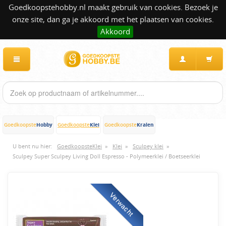
Goedkoopstehobby.nl maakt gebruik van cookies. Bezoek je
onze site, dan ga je akkoord met het plaatsen van cookies.
Akkoord
Hobby
Klei
Kralen
Goedkoopste
Goedkoopste
Goedkoopste
U bent nu hier:
GoedkoopsteKlei
»
Klei
»
Sculpey klei
»
Sculpey Super Sculpey Living Doll Espresso - Polymeerklei / Boetseerklei
Verwacht