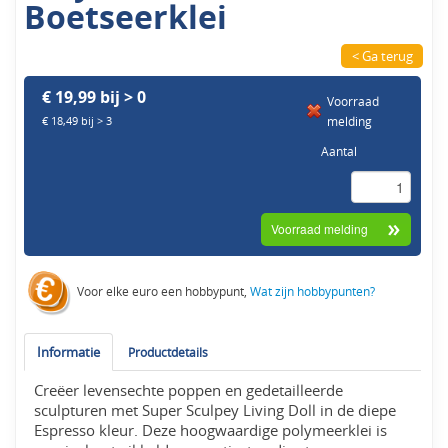
Boetseerklei
< Ga terug
€ 19,99 bij > 0
Voorraad
melding
€ 18,49 bij > 3
Aantal
Voor elke euro een hobbypunt,
Wat zijn hobbypunten?
Informatie
Productdetails
Creëer levensechte poppen en gedetailleerde
sculpturen met Super Sculpey Living Doll in de diepe
Espresso kleur. Deze hoogwaardige polymeerklei is