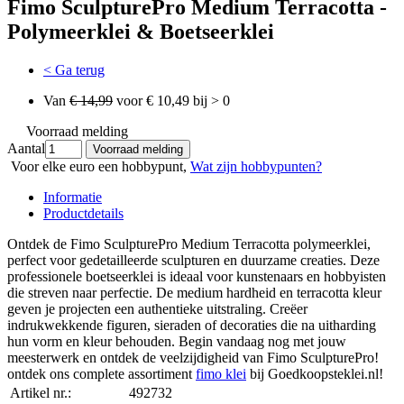
Fimo SculpturePro Medium Terracotta -
Polymeerklei & Boetseerklei
< Ga terug
Van
€ 14,99
voor € 10,49 bij > 0
Voorraad melding
Aantal
Voor elke euro een hobbypunt,
Wat zijn hobbypunten?
Informatie
Productdetails
Ontdek de Fimo SculpturePro Medium Terracotta polymeerklei,
perfect voor gedetailleerde sculpturen en duurzame creaties. Deze
professionele boetseerklei is ideaal voor kunstenaars en hobbyisten
die streven naar perfectie. De medium hardheid en terracotta kleur
geven je projecten een authentieke uitstraling. Creëer
indrukwekkende figuren, sieraden of decoraties die na uitharding
hun vorm en kleur behouden. Begin vandaag nog met jouw
meesterwerk en ontdek de veelzijdigheid van Fimo SculpturePro!
ontdek ons complete assortiment
fimo klei
bij Goedkoopsteklei.nl!
Artikel nr.:
492732