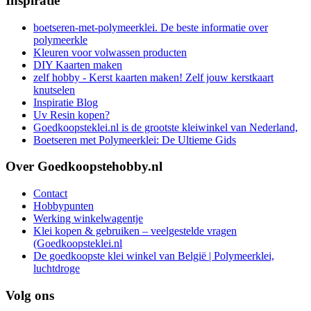
Inspiratie
boetseren-met-polymeerklei. De beste informatie over
polymeerkle
Kleuren voor volwassen producten
DIY Kaarten maken
zelf hobby - Kerst kaarten maken! Zelf jouw kerstkaart
knutselen
Inspiratie Blog
Uv Resin kopen?
Goedkoopsteklei.nl is de grootste kleiwinkel van Nederland,
Boetseren met Polymeerklei: De Ultieme Gids
Over Goedkoopstehobby.nl
Contact
Hobbypunten
Werking winkelwagentje
Klei kopen & gebruiken – veelgestelde vragen
(Goedkoopsteklei.nl
De goedkoopste klei winkel van België | Polymeerklei,
luchtdroge
Volg ons