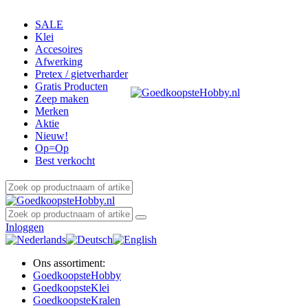
SALE
Klei
Accesoires
Afwerking
Pretex / gietverharder
Gratis Producten
Zeep maken
Merken
Aktie
Nieuw!
Op=Op
Best verkocht
Inloggen
Ons assortiment:
Goedkoopste
Hobby
Goedkoopste
Klei
Goedkoopste
Kralen