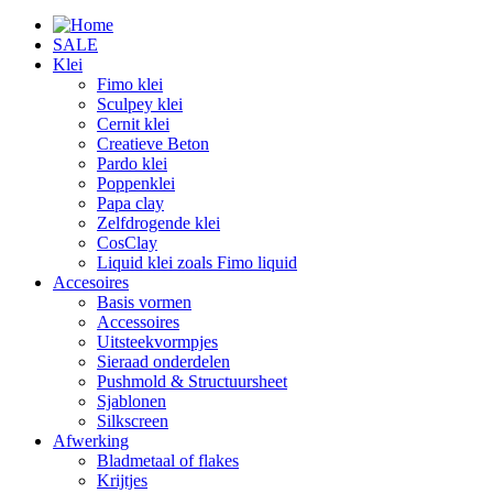
SALE
Klei
Fimo klei
Sculpey klei
Cernit klei
Creatieve Beton
Pardo klei
Poppenklei
Papa clay
Zelfdrogende klei
CosClay
Liquid klei zoals Fimo liquid
Accesoires
Basis vormen
Accessoires
Uitsteekvormpjes
Sieraad onderdelen
Pushmold & Structuursheet
Sjablonen
Silkscreen
Afwerking
Bladmetaal of flakes
Krijtjes