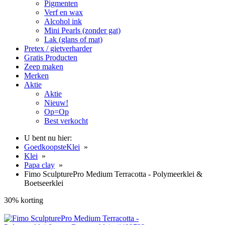
Pigmenten
Verf en wax
Alcohol ink
Mini Pearls (zonder gat)
Lak (glans of mat)
Pretex / gietverharder
Gratis Producten
Zeep maken
Merken
Aktie
Aktie
Nieuw!
Op=Op
Best verkocht
U bent nu hier:
GoedkoopsteKlei
»
Klei
»
Papa clay
»
Fimo SculpturePro Medium Terracotta - Polymeerklei &
Boetseerklei
30% korting