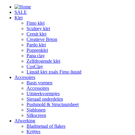
SALE
Klei
Fimo klei
Sculpey klei
Cernit klei
Creatieve Beton
Pardo klei
Poppenklei
Papa clay
Zelfdrogende klei
CosClay
Liquid klei zoals Fimo liquid
Accesoires
Basis vormen
Accessoires
Uitsteekvormpjes
Sieraad onderdelen
Pushmold & Structuursheet
Sjablonen
Silkscreen
Afwerking
Bladmetaal of flakes
Krijtjes