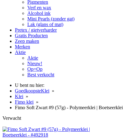
Pigmenten
Verf en wax
Alcohol ink
Mini Pearls (zonder gat)
Lak (glans of mat)
Pretex / gietverharder
Gratis Producten
Zeep maken
Merken
Aktie
Aktie
Nieuw!
Op=Op
Best verkocht
U bent nu hier:
GoedkoopsteKlei
»
Klei
»
Fimo klei
»
Fimo Soft Zwart #9 (57g) - Polymeerklei | Boetseerklei
Verwacht