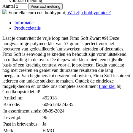
Voorraad melding
Aantal
Voor elke euro een hobbypunt,
Wat zijn hobbypunten?
Informatie
Productdetails
Laat je creativiteit de vrije loop met Fimo Soft Zwart #9! Deze
hoogwaardige polymeerklei van 57 gram is perfect voor het
boetseren van gedetailleerde kunstwerken, sieraden of decoraties.
Fimo Soft is eenvoudig te kneden en behoudt zijn vorm uitstekend
na uitharding in de oven. De diepzwarte kleur biedt een stijlvolle
basis of een krachtig contrast voor al je projecten. Begin vandaag
nog met creëren en geniet van duurzame resultaten die lang
meegaan. Van beginners tot ervaren hobbyisten, Fimo Soft inspireert
iedereen om unieke stukken te maken. Ontdek de eindeloze
mogelijkheden en ontdek ons complete assortiment
fimo klei
bij
Goedkoopsteklei.nl!
Artikel nr.:
492918
Barcode:
6096124224235
In assortiment sinds:
08-09-2024
Levertijd:
96
Past in brievenbus:
Ja
Merk:
FIMO