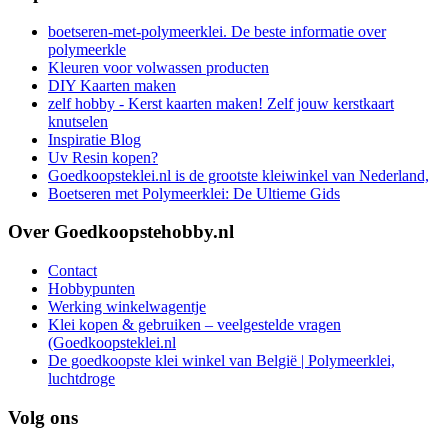
boetseren-met-polymeerklei. De beste informatie over
polymeerkle
Kleuren voor volwassen producten
DIY Kaarten maken
zelf hobby - Kerst kaarten maken! Zelf jouw kerstkaart
knutselen
Inspiratie Blog
Uv Resin kopen?
Goedkoopsteklei.nl is de grootste kleiwinkel van Nederland,
Boetseren met Polymeerklei: De Ultieme Gids
Over Goedkoopstehobby.nl
Contact
Hobbypunten
Werking winkelwagentje
Klei kopen & gebruiken – veelgestelde vragen
(Goedkoopsteklei.nl
De goedkoopste klei winkel van België | Polymeerklei,
luchtdroge
Volg ons