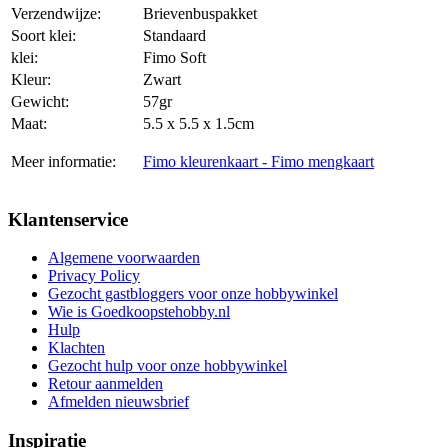
Verzendwijze:
Brievenbuspakket
Soort klei:
Standaard
klei:
Fimo Soft
Kleur:
Zwart
Gewicht:
57gr
Maat:
5.5 x 5.5 x 1.5cm
Meer informatie:
Fimo kleurenkaart - Fimo mengkaart
Klantenservice
Algemene voorwaarden
Privacy Policy
Gezocht gastbloggers voor onze hobbywinkel
Wie is Goedkoopstehobby.nl
Hulp
Klachten
Gezocht hulp voor onze hobbywinkel
Retour aanmelden
Afmelden nieuwsbrief
Inspiratie