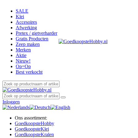
SALE
Klei
Accesoires
Afwerking
Pretex / gietverharder
Gratis Producten
Zeep maken
Merken
Aktie
Nieuw!
Op=Op
Best verkocht
Inloggen
Ons assortiment:
Goedkoopste
Hobby
Goedkoopste
Klei
Goedkoopste
Kralen