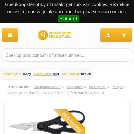
Goedkoopstehobby.nl maakt gebruik van cookies. Bezoek je
onze site, dan ga je akkoord met het plaatsen van cookies.
Akkoord
Hobby
Klei
Kralen
Goedkoopste
Goedkoopste
Goedkoopste
U bent nu hier:
GoedkoopsteKlei
»
Accesoires
»
Accessoires
»
Mesjes
»
Gereedschap Huishoudschaar 21cm - Perfect voor Boetseerklei
25% korting