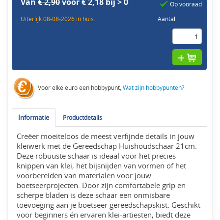
Van
€ 2,90
voor € 2,18 bij > 0
Op vooraad
Uiterlijk 08-08-2026 in huis.
Aantal
Voor elke euro een hobbypunt,
Wat zijn hobbypunten?
Informatie
Productdetails
Creëer moeiteloos de meest verfijnde details in jouw
kleiwerk met de Gereedschap Huishoudschaar 21cm.
Deze robuuste schaar is ideaal voor het precies
knippen van klei, het bijsnijden van vormen of het
voorbereiden van materialen voor jouw
boetseerprojecten. Door zijn comfortabele grip en
scherpe bladen is deze schaar een onmisbare
toevoeging aan je boetseer gereedschapskist. Geschikt
voor beginners én ervaren klei-artiesten, biedt deze