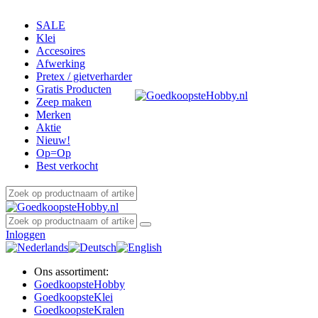
SALE
Klei
Accesoires
Afwerking
Pretex / gietverharder
Gratis Producten
Zeep maken
Merken
Aktie
Nieuw!
Op=Op
Best verkocht
Inloggen
Ons assortiment:
Goedkoopste
Hobby
Goedkoopste
Klei
Goedkoopste
Kralen