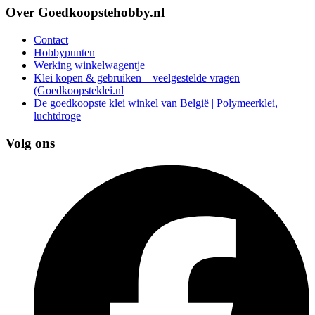
Over Goedkoopstehobby.nl
Contact
Hobbypunten
Werking winkelwagentje
Klei kopen & gebruiken – veelgestelde vragen
(Goedkoopsteklei.nl
De goedkoopste klei winkel van België | Polymeerklei,
luchtdroge
Volg ons