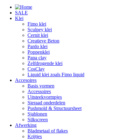
SALE
Klei
Fimo klei
Sculpey klei
Cernit klei
Creatieve Beton
Pardo klei
Poppenklei
Papa clay
Zelfdrogende klei
CosClay
Liquid klei zoals Fimo liquid
Accesoires
Basis vormen
Accessoires
Uitsteekvormpjes
Sieraad onderdelen
Pushmold & Structuursheet
Sjablonen
Silkscreen
Afwerking
Bladmetaal of flakes
Krijtjes