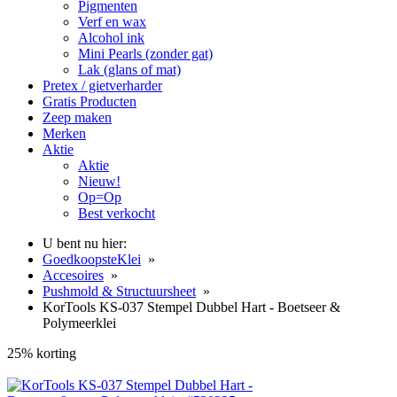
Pigmenten
Verf en wax
Alcohol ink
Mini Pearls (zonder gat)
Lak (glans of mat)
Pretex / gietverharder
Gratis Producten
Zeep maken
Merken
Aktie
Aktie
Nieuw!
Op=Op
Best verkocht
U bent nu hier:
GoedkoopsteKlei
»
Accesoires
»
Pushmold & Structuursheet
»
KorTools KS-037 Stempel Dubbel Hart - Boetseer &
Polymeerklei
25% korting