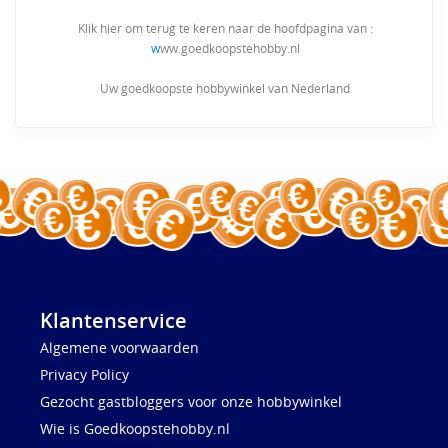
Klik hier om terug te keren naar de hoofdpagina van :
w
ww.goedkoopstehobby.nl
Uw goedkoopste hobbywinkel van Nederland
Klantenservice
Algemene voorwaarden
Privacy Policy
Gezocht gastbloggers voor onze hobbywinkel
Wie is Goedkoopstehobby.nl