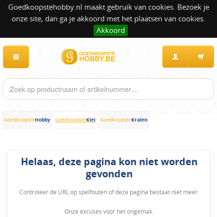
Goedkoopstehobby.nl maakt gebruik van cookies. Bezoek je
onze site, dan ga je akkoord met het plaatsen van cookies.
Akkoord
Hobby
Klei
Kralen
Goedkoopste
Goedkoopste
Goedkoopste
Helaas, deze pagina kon niet worden
gevonden
Controleer de URL op spelfouten of deze pagina bestaat niet meer.
Onze excuses voor het ongemak.