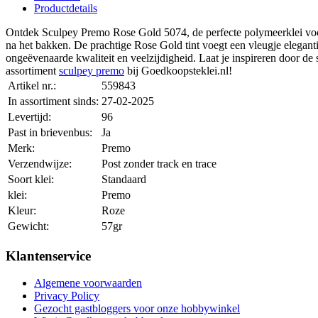
Productdetails
Ontdek Sculpey Premo Rose Gold 5074, de perfecte polymeerklei voor a
na het bakken. De prachtige Rose Gold tint voegt een vleugje eleganti
ongeëvenaarde kwaliteit en veelzijdigheid. Laat je inspireren door de
assortiment
sculpey premo
bij Goedkoopsteklei.nl!
Artikel nr.:
559843
In assortiment sinds:
27-02-2025
Levertijd:
96
Past in brievenbus:
Ja
Merk:
Premo
Verzendwijze:
Post zonder track en trace
Soort klei:
Standaard
klei:
Premo
Kleur:
Roze
Gewicht:
57gr
Klantenservice
Algemene voorwaarden
Privacy Policy
Gezocht gastbloggers voor onze hobbywinkel