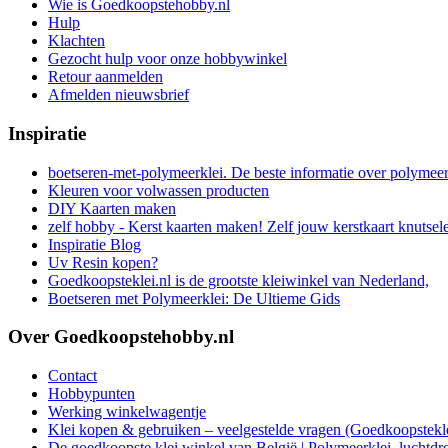
Wie is Goedkoopstehobby.nl
Hulp
Klachten
Gezocht hulp voor onze hobbywinkel
Retour aanmelden
Afmelden nieuwsbrief
Inspiratie
boetseren-met-polymeerklei. De beste informatie over polymee
Kleuren voor volwassen producten
DIY Kaarten maken
zelf hobby - Kerst kaarten maken! Zelf jouw kerstkaart knutsel
Inspiratie Blog
Uv Resin kopen?
Goedkoopsteklei.nl is de grootste kleiwinkel van Nederland,
Boetseren met Polymeerklei: De Ultieme Gids
Over Goedkoopstehobby.nl
Contact
Hobbypunten
Werking winkelwagentje
Klei kopen & gebruiken – veelgestelde vragen (Goedkoopstekle
De goedkoopste klei winkel van België | Polymeerklei, luchtdr