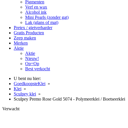
Pigmenten
Verf en wax
Alcohol ink
Mini Pearls (zonder gat)
Lak (glans of mat)
Pretex / gietverharder
Gratis Producten
Zeep maken
Merken
Aktie
Aktie
Nieuw!
Op=Op
Best verkocht
U bent nu hier:
GoedkoopsteKlei
»
Klei
»
Sculpey klei
»
Sculpey Premo Rose Gold 5074 - Polymeerklei / Boetseerklei
Verwacht