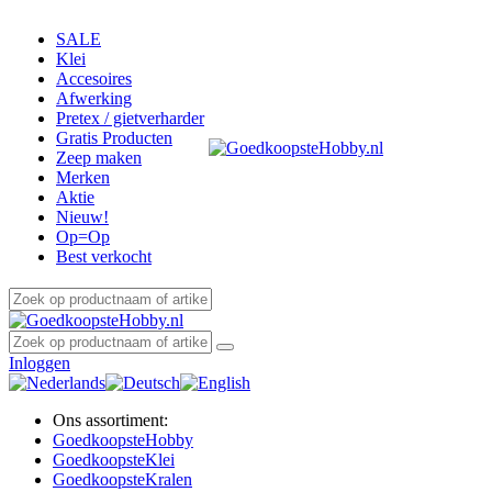
SALE
Klei
Accesoires
Afwerking
Pretex / gietverharder
Gratis Producten
Zeep maken
Merken
Aktie
Nieuw!
Op=Op
Best verkocht
Inloggen
Ons assortiment:
Goedkoopste
Hobby
Goedkoopste
Klei
Goedkoopste
Kralen