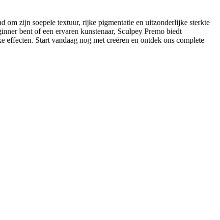
m zijn soepele textuur, rijke pigmentatie en uitzonderlijke sterkte
eginner bent of een ervaren kunstenaar, Sculpey Premo biedt
eke effecten. Start vandaag nog met creëren en ontdek ons complete