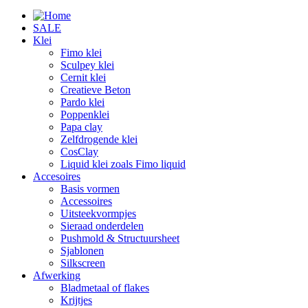
SALE
Klei
Fimo klei
Sculpey klei
Cernit klei
Creatieve Beton
Pardo klei
Poppenklei
Papa clay
Zelfdrogende klei
CosClay
Liquid klei zoals Fimo liquid
Accesoires
Basis vormen
Accessoires
Uitsteekvormpjes
Sieraad onderdelen
Pushmold & Structuursheet
Sjablonen
Silkscreen
Afwerking
Bladmetaal of flakes
Krijtjes