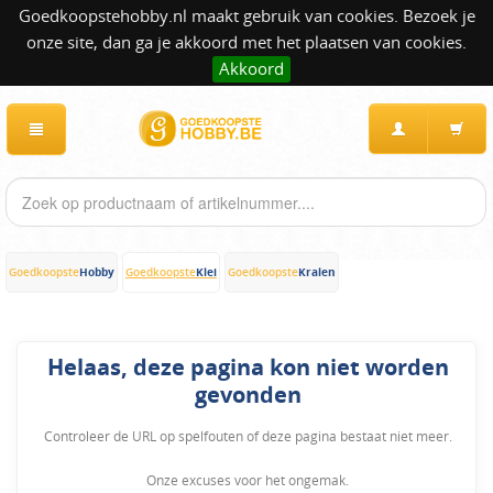
Goedkoopstehobby.nl maakt gebruik van cookies. Bezoek je
onze site, dan ga je akkoord met het plaatsen van cookies.
Akkoord
Hobby
Klei
Kralen
Goedkoopste
Goedkoopste
Goedkoopste
Helaas, deze pagina kon niet worden
gevonden
Controleer de URL op spelfouten of deze pagina bestaat niet meer.
Onze excuses voor het ongemak.