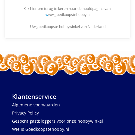
Klik hier om terug te keren naar de hoofdpagina van :
w
ww.goedkoopstehobby.nl
Uw goedkoopste hobbywinkel van Nederland
Klantenservice
Algemene voorwaarden
Privacy Policy
Gezocht gastbloggers voor onze hobbywinkel
Wie is Goedkoopstehobby.nl