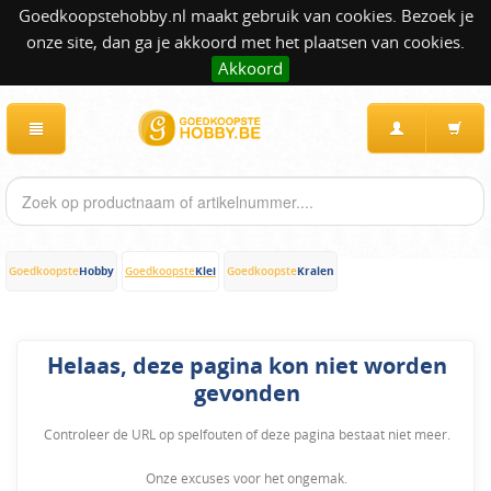
Goedkoopstehobby.nl maakt gebruik van cookies. Bezoek je
onze site, dan ga je akkoord met het plaatsen van cookies.
Akkoord
Hobby
Klei
Kralen
Goedkoopste
Goedkoopste
Goedkoopste
Helaas, deze pagina kon niet worden
gevonden
Controleer de URL op spelfouten of deze pagina bestaat niet meer.
Onze excuses voor het ongemak.