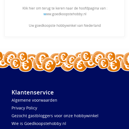
Klik hier om terug te keren naar de hoofdpagina van :
w
ww.goedkoopstehobby.nl
Uw goedkoopste hobbywinkel van Nederland
Klantenservice
Algemene voorwaarden
Privacy Policy
Gezocht gastbloggers voor onze hobbywinkel
Wie is Goedkoopstehobby.nl