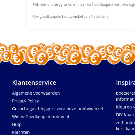
Klik hier om terug te keren naar de hoofdpagina van :
w
ww.g
Uw goedkoopste hobbywinkel van Nederland
Klantenservice
Inspir
Algemene voorwaarden
boetsere
informati
Privacy Policy
Kleuren 
Gezocht gastbloggers voor onze hobbywinkel
DIY Kaar
Wie is Goedkoopstehobby.nl
zelf hobb
Hulp
kerstkaar
Klachten