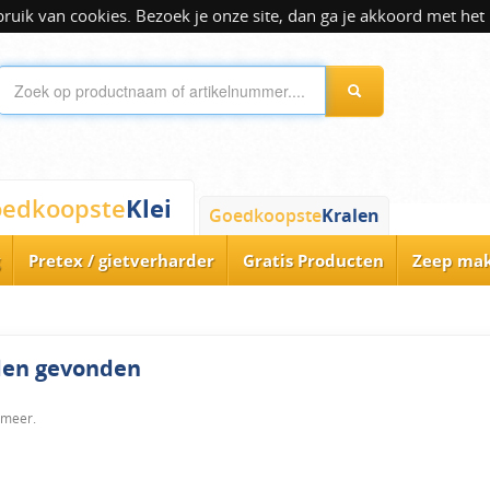
ik van cookies. Bezoek je onze site, dan ga je akkoord met het 
Klei
edkoopste
Goedkoopste
Kralen
Pretex / gietverharder
Gratis Producten
Zeep ma
rden gevonden
 meer.