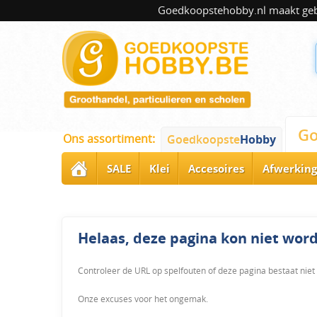
Goedkoopstehobby.nl maakt gebru
Go
Ons assortiment:
Goedkoopste
Hobby
SALE
Klei
Accesoires
Afwerking
Helaas, deze pagina kon niet wo
Controleer de URL op spelfouten of deze pagina bestaat niet
Onze excuses voor het ongemak.