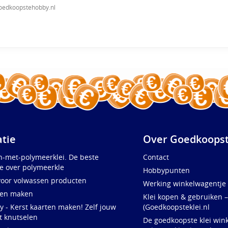
oedkoopstehobby.nl
atie
Over Goedkoopst
n-met-polymeerklei. De beste
Contact
e over polymeerkle
Hobbypunten
voor volwassen producten
Werking winkelwagentje
ten maken
Klei kopen & gebruiken –
y - Kerst kaarten maken! Zelf jouw
(Goedkoopsteklei.nl
t knutselen
De goedkoopste klei wink