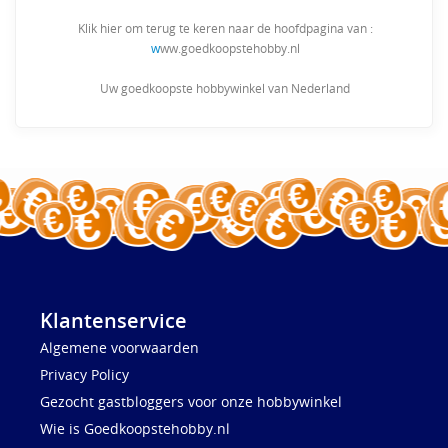
Klik hier om terug te keren naar de hoofdpagina van :
w
ww.goedkoopstehobby.nl
Uw goedkoopste hobbywinkel van Nederland
Klantenservice
Algemene voorwaarden
Privacy Policy
Gezocht gastbloggers voor onze hobbywinkel
Wie is Goedkoopstehobby.nl