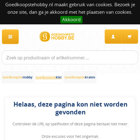
Goedkoopstehobby.nl maakt gebruik van cookies. Bezoek je
onze site, dan ga je akkoord met het plaatsen van cookies.
Akkoord
Hobby
Klei
Kralen
Goedkoopste
Goedkoopste
Goedkoopste
Helaas, deze pagina kon niet worden
gevonden
Controleer de URL op spelfouten of deze pagina bestaat niet meer.
Onze excuses voor het ongemak.