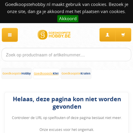
Goedkoopstehobby.nl maakt gebruik van cookies. Bezoek je
onze site, dan ga je akkoord met het plaatsen van cookies.
Akkoord
Hobby
Klei
Kralen
Goedkoopste
Goedkoopste
Goedkoopste
Helaas, deze pagina kon niet worden
gevonden
Controleer de URL op spelfouten of deze pagina bestaat niet meer.
Onze excuses voor het ongemak.