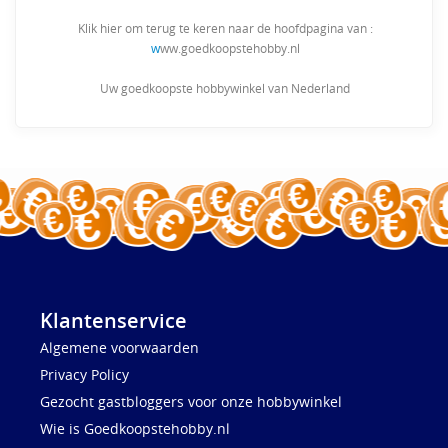
Klik hier om terug te keren naar de hoofdpagina van :
w
ww.goedkoopstehobby.nl
Uw goedkoopste hobbywinkel van Nederland
Klantenservice
Algemene voorwaarden
Privacy Policy
Gezocht gastbloggers voor onze hobbywinkel
Wie is Goedkoopstehobby.nl