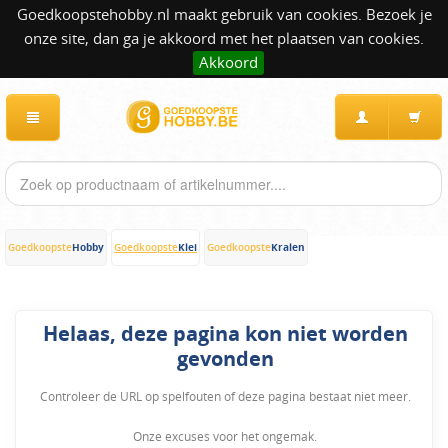
Goedkoopstehobby.nl maakt gebruik van cookies. Bezoek je
onze site, dan ga je akkoord met het plaatsen van cookies.
Akkoord
Hobby
Klei
Kralen
Goedkoopste
Goedkoopste
Goedkoopste
Helaas, deze pagina kon niet worden
gevonden
Controleer de URL op spelfouten of deze pagina bestaat niet meer.
Onze excuses voor het ongemak.