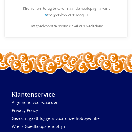
Klik hier om terug te keren naar de hoofdpagina van :
w
ww.goedkoopstehobby.nl
Uw goedkoopste hobbywinkel van Nederland
Klantenservice
Algemene voorwaarden
Privacy Policy
Gezocht gastbloggers voor onze hobbywinkel
Wie is Goedkoopstehobby.nl