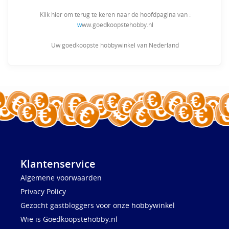
Klik hier om terug te keren naar de hoofdpagina van :
w
ww.goedkoopstehobby.nl
Uw goedkoopste hobbywinkel van Nederland
Klantenservice
Algemene voorwaarden
Privacy Policy
Gezocht gastbloggers voor onze hobbywinkel
Wie is Goedkoopstehobby.nl