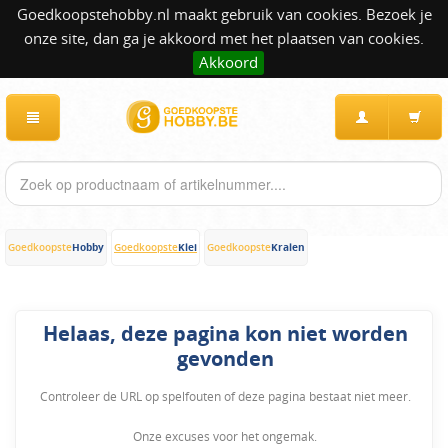
Goedkoopstehobby.nl maakt gebruik van cookies. Bezoek je
onze site, dan ga je akkoord met het plaatsen van cookies.
Akkoord
Hobby
Klei
Kralen
Goedkoopste
Goedkoopste
Goedkoopste
Helaas, deze pagina kon niet worden
gevonden
Controleer de URL op spelfouten of deze pagina bestaat niet meer.
Onze excuses voor het ongemak.