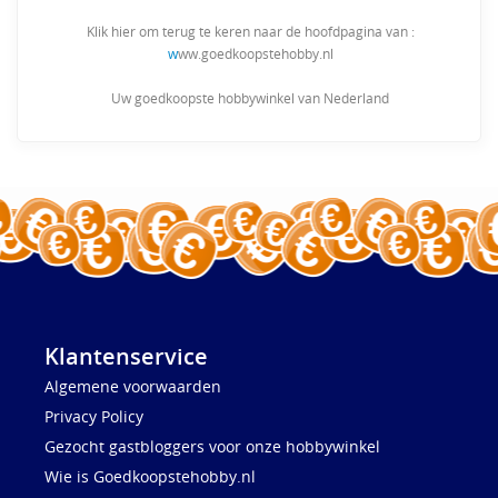
Klik hier om terug te keren naar de hoofdpagina van :
w
ww.goedkoopstehobby.nl
Uw goedkoopste hobbywinkel van Nederland
Klantenservice
Algemene voorwaarden
Privacy Policy
Gezocht gastbloggers voor onze hobbywinkel
Wie is Goedkoopstehobby.nl