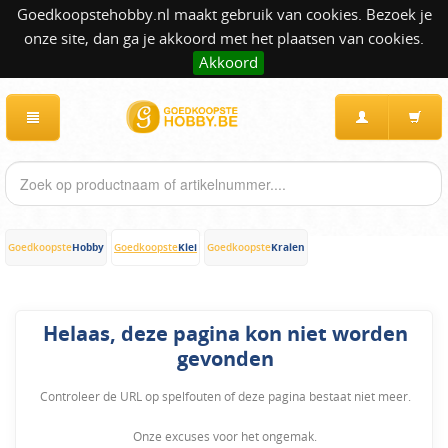
Goedkoopstehobby.nl maakt gebruik van cookies. Bezoek je
onze site, dan ga je akkoord met het plaatsen van cookies.
Akkoord
Hobby
Klei
Kralen
Goedkoopste
Goedkoopste
Goedkoopste
Helaas, deze pagina kon niet worden
gevonden
Controleer de URL op spelfouten of deze pagina bestaat niet meer.
Onze excuses voor het ongemak.