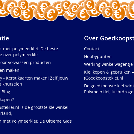
atie
Over Goedkoopst
n-met-polymeerklei. De beste
Contact
e over polymeerkle
Hobbypunten
voor volwassen producten
Werking winkelwagentje
ten maken
Klei kopen & gebruiken –
y - Kerst kaarten maken! Zelf jouw
(Goedkoopsteklei.nl
t knutselen
De goedkoopste klei wink
e Blog
Polymeerklei, luchtdroge
 kopen?
teklei.nl is de grootste kleiwinkel
rland,
n met Polymeerklei: De Ultieme Gids