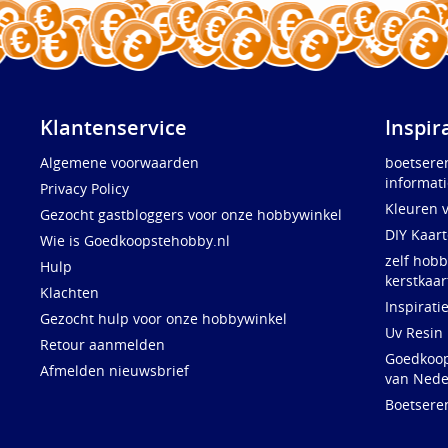
Klantenservice
Inspir
Algemene voorwaarden
boetsere
informati
Privacy Policy
Kleuren 
Gezocht gastbloggers voor onze hobbywinkel
DIY Kaar
Wie is Goedkoopstehobby.nl
zelf hobb
Hulp
kerstkaar
Klachten
Inspirati
Gezocht hulp voor onze hobbywinkel
Uv Resin
Retour aanmelden
Goedkoops
Afmelden nieuwsbrief
van Nede
Boetsere