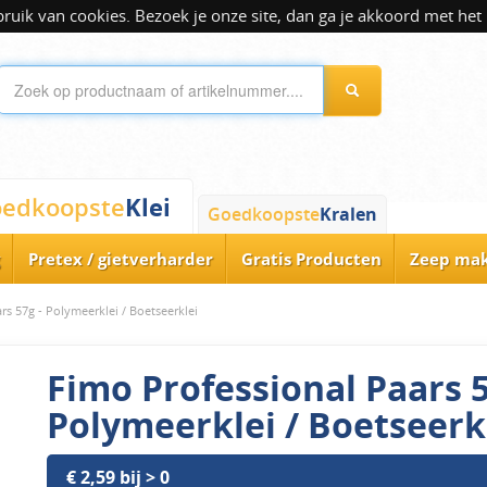
ik van cookies. Bezoek je onze site, dan ga je akkoord met het 
Klei
edkoopste
Goedkoopste
Kralen
Pretex / gietverharder
Gratis Producten
Zeep ma
rs 57g - Polymeerklei / Boetseerklei
Fimo Professional Paars 5
Polymeerklei / Boetseerk
€ 2,59 bij > 0