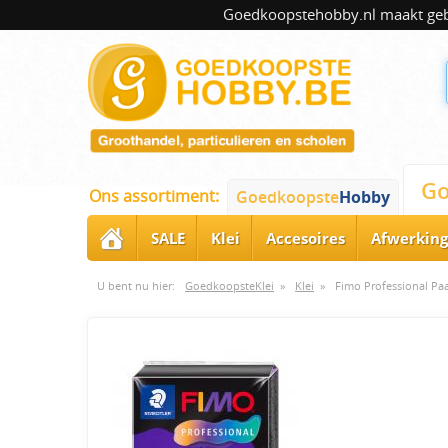
Goedkoopstehobby.nl maakt gebru
Go
Ons assortiment:
Goedkoopste
Hobby
SALE
Klei
Accesoires
Afwerking
U bent nu hier:
GoedkoopsteKlei
»
Klei
»
Fimo Professional Paa