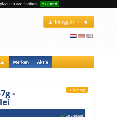
plaatsen van cookies.
Akkoord
Inloggen
Merken
Aktie
ken
7g -
< Ga terug
lei
Op vooraad