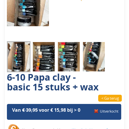
6-10 Papa clay -
basic 15 stuks + wax
< Ga terug
Van
€ 39,95
voor € 15,98 bij > 0
Uitverkocht