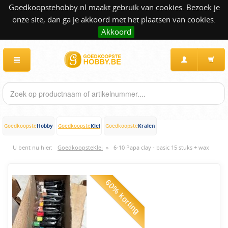
Goedkoopstehobby.nl maakt gebruik van cookies. Bezoek je
onze site, dan ga je akkoord met het plaatsen van cookies.
Akkoord
Hobby
Klei
Kralen
Goedkoopste
Goedkoopste
Goedkoopste
U bent nu hier:
GoedkoopsteKlei
»
6-10 Papa clay - basic 15 stuks + wax
60% korting