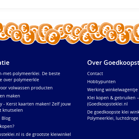
atie
Over Goedkoopst
n-met-polymeerklei. De beste
Contact
e over polymeerkle
Hobbypunten
voor volwassen producten
Werking winkelwagentje
ten maken
Klei kopen & gebruiken –
y - Kerst kaarten maken! Zelf jouw
(Goedkoopsteklei.nl
t knutselen
De goedkoopste klei wink
e Blog
Polymeerklei, luchtdroge
 kopen?
teklei.nl is de grootste kleiwinkel