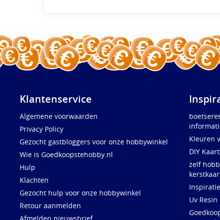
Klantenservice
Inspir
Algemene voorwaarden
boetsere
informati
Privacy Policy
Kleuren 
Gezocht gastbloggers voor onze hobbywinkel
DIY Kaar
Wie is Goedkoopstehobby.nl
zelf hobb
Hulp
kerstkaar
Klachten
Inspirati
Gezocht hulp voor onze hobbywinkel
Uv Resin
Retour aanmelden
Goedkoops
Afmelden nieuwsbrief