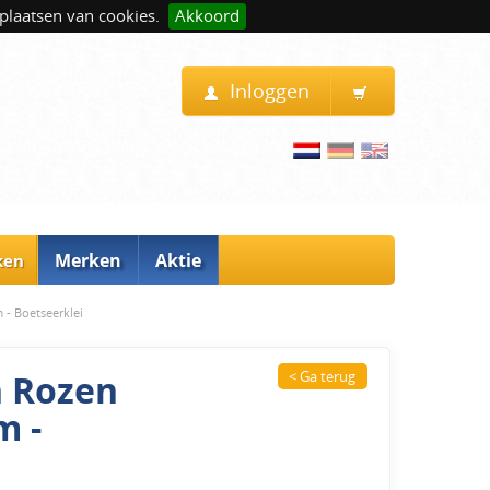
plaatsen van cookies.
Akkoord
Inloggen
Merken
Aktie
ken
- Boetseerklei
n Rozen
< Ga terug
m -