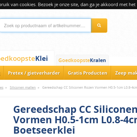
ik van cookies. Bezoek je onze site, dan ga je akkoord met het 
Klei
edkoopste
Goedkoopste
Kralen
Pretex / gietverharder
Gratis Producten
Zeep ma
es
»
Siliconen mallen
»
Gereedschap CC Siliconen Rozen Vormen H0.5-1cm L0.8-4cm 
Gereedschap CC Silicone
Vormen H0.5-1cm L0.8-4c
Boetseerklei