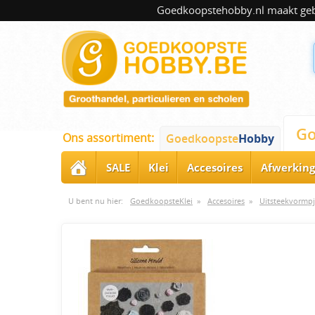
Goedkoopstehobby.nl maakt gebru
Go
Ons assortiment:
Goedkoopste
Hobby
SALE
Klei
Accesoires
Afwerking
U bent nu hier:
GoedkoopsteKlei
»
Accesoires
»
Uitsteekvormpj