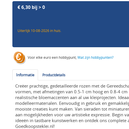
€ 6,30 bij > 0
Uiterlijk 10-08-2026 in huis.
Voor elke euro een hobbypunt,
Wat zijn hobbypunten?
Informatie
Productdetails
Creëer prachtige, gedetailleerde rozen met de Gereedsc
vormen, met afmetingen van 0.5-1 cm hoog en 0.8-4 cm la
realistische bloemaccenten aan al uw kleiprojecten. Idea
modelleermaterialen. Eenvoudig in gebruik en gemakkeli
mooiste creaties kunt maken. Van sieraden tot miniatur
aan mogelijkheden voor uw artistieke expressie. Begin 
ideeën in tastbare kunstwerken en ontdek ons complete
Goedkoopsteklei.nl!