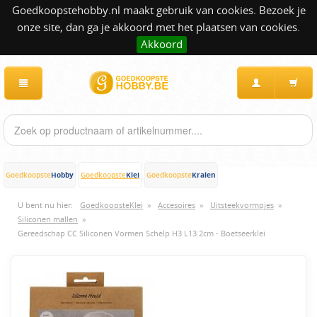
Goedkoopstehobby.nl maakt gebruik van cookies. Bezoek je
onze site, dan ga je akkoord met het plaatsen van cookies.
Akkoord
Hobby
Klei
Kralen
Goedkoopste
Goedkoopste
Goedkoopste
U bent nu hier:
GoedkoopsteKlei
»
Accesoires
»
Uitsteekvormpjes
»
Siliconen mallen
»
Gereedschap CC Siliconen Vormen Schelp H3 L13.2cm - Boetseerklei