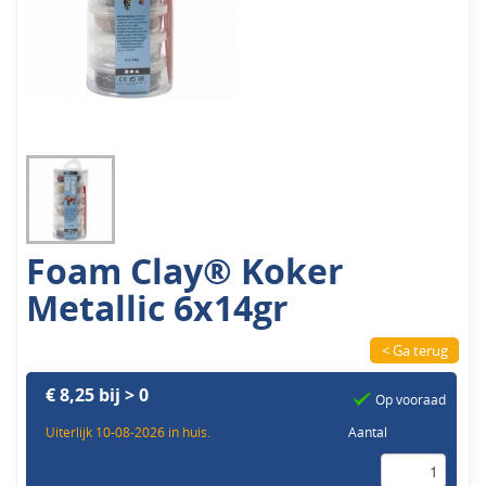
Foam Clay® Koker
Metallic 6x14gr
< Ga terug
€ 8,25 bij > 0
Op vooraad
Uiterlijk 10-08-2026 in huis.
Aantal