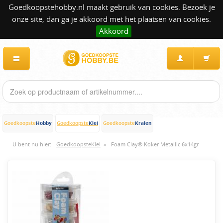
Goedkoopstehobby.nl maakt gebruik van cookies. Bezoek je
onze site, dan ga je akkoord met het plaatsen van cookies.
Akkoord
Hobby
Klei
Kralen
Goedkoopste
Goedkoopste
Goedkoopste
U bent nu hier:
GoedkoopsteKlei
»
Foam Clay® Koker Metallic 6x14gr