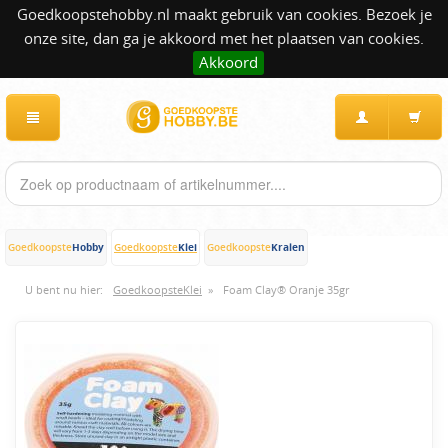
Goedkoopstehobby.nl maakt gebruik van cookies. Bezoek je
onze site, dan ga je akkoord met het plaatsen van cookies.
Akkoord
Hobby
Klei
Kralen
Goedkoopste
Goedkoopste
Goedkoopste
U bent nu hier:
GoedkoopsteKlei
»
Foam Clay® Oranje 35gr