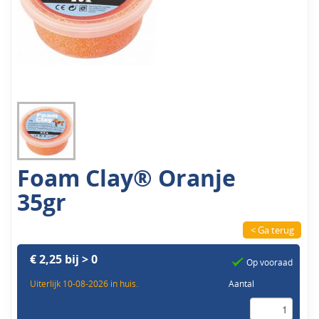
Foam Clay® Oranje
35gr
< Ga terug
€ 2,25 bij > 0
Op vooraad
Uiterlijk 10-08-2026 in huis.
Aantal