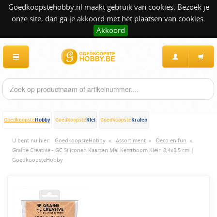
Goedkoopstehobby.nl maakt gebruik van cookies. Bezoek je
onze site, dan ga je akkoord met het plaatsen van cookies.
Akkoord
Hobby
Klei
Kralen
Goedkoopste
Goedkoopste
Goedkoopste
U bent nu hier:
GoedkoopsteHobby
»
Assortiment
»
Deco en fun
»
Graine Creative - GC Siliconen Kaarsen Mal Kerstboom Klein 8,4x8,5 cm |
GoedkoopsteHobby