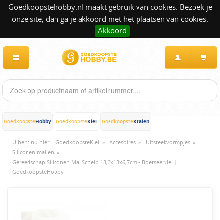
Goedkoopstehobby.nl maakt gebruik van cookies. Bezoek je
onze site, dan ga je akkoord met het plaatsen van cookies.
Akkoord
Hobby
Klei
Kralen
Goedkoopste
Goedkoopste
Goedkoopste
U bent nu hier:
GoedkoopsteKlei
»
Accesoires
»
Uitsteekvormpjes
»
Siliconen mallen
»
Gereedschap Siliconen Mal Schelp 13,3x13x6,7cm - Boetseerklei |
GoedkoopsteHobby