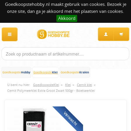
Goedkoopstehobby.nl maakt gebruik van cookies. Bezoek je
onze site, dan ga je akkoord met het plaatsen van cookies.
Akkoord
Hobby
Klei
Kralen
Goedkoopste
Goedkoopste
Goedkoopste
U bent nu hier:
GoedkoopsteKlei
»
Klei
»
Cernit klei
»
Cernit Polymeerklei Extra Groot Zwart 500gr - Boetseerklei
Verwacht