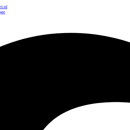
i.nl
oge