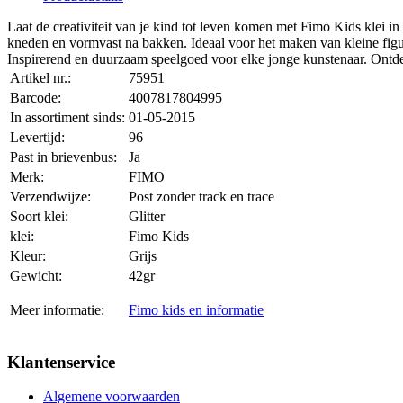
Laat de creativiteit van je kind tot leven komen met Fimo Kids klei in
kneden en vormvast na bakken. Ideaal voor het maken van kleine figur
Inspirerend en duurzaam speelgoed voor elke jonge kunstenaar. Ontde
Artikel nr.:
75951
Barcode:
4007817804995
In assortiment sinds:
01-05-2015
Levertijd:
96
Past in brievenbus:
Ja
Merk:
FIMO
Verzendwijze:
Post zonder track en trace
Soort klei:
Glitter
klei:
Fimo Kids
Kleur:
Grijs
Gewicht:
42gr
Meer informatie:
Fimo kids en informatie
Klantenservice
Algemene voorwaarden