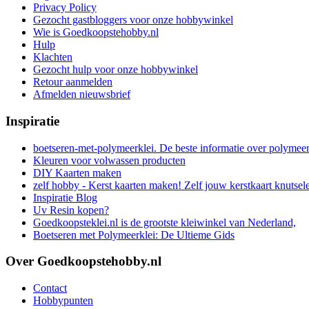
Privacy Policy
Gezocht gastbloggers voor onze hobbywinkel
Wie is Goedkoopstehobby.nl
Hulp
Klachten
Gezocht hulp voor onze hobbywinkel
Retour aanmelden
Afmelden nieuwsbrief
Inspiratie
boetseren-met-polymeerklei. De beste informatie over polymee
Kleuren voor volwassen producten
DIY Kaarten maken
zelf hobby - Kerst kaarten maken! Zelf jouw kerstkaart knutsel
Inspiratie Blog
Uv Resin kopen?
Goedkoopsteklei.nl is de grootste kleiwinkel van Nederland,
Boetseren met Polymeerklei: De Ultieme Gids
Over Goedkoopstehobby.nl
Contact
Hobbypunten