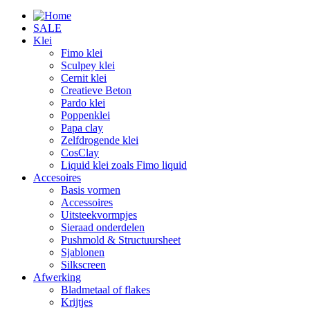
SALE
Klei
Fimo klei
Sculpey klei
Cernit klei
Creatieve Beton
Pardo klei
Poppenklei
Papa clay
Zelfdrogende klei
CosClay
Liquid klei zoals Fimo liquid
Accesoires
Basis vormen
Accessoires
Uitsteekvormpjes
Sieraad onderdelen
Pushmold & Structuursheet
Sjablonen
Silkscreen
Afwerking
Bladmetaal of flakes
Krijtjes