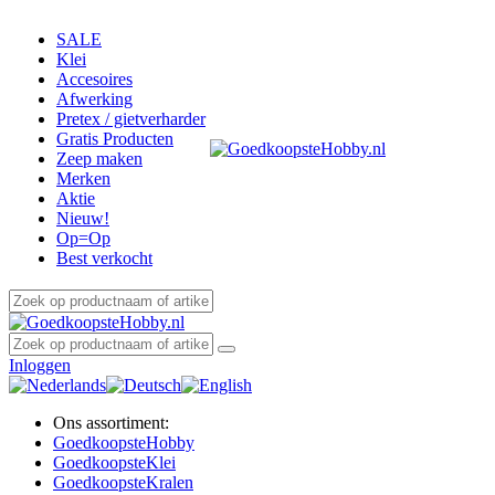
SALE
Klei
Accesoires
Afwerking
Pretex / gietverharder
Gratis Producten
Zeep maken
Merken
Aktie
Nieuw!
Op=Op
Best verkocht
Inloggen
Ons assortiment:
Goedkoopste
Hobby
Goedkoopste
Klei
Goedkoopste
Kralen