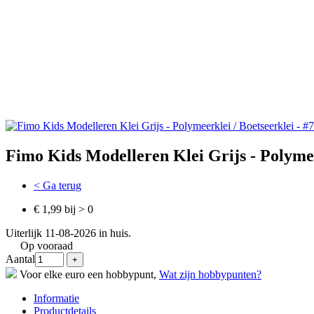
Fimo Kids Modelleren Klei Grijs - Polymee
< Ga terug
€ 1,99 bij > 0
Uiterlijk 11-08-2026 in huis.
Op vooraad
Aantal
Voor elke euro een hobbypunt,
Wat zijn hobbypunten?
Informatie
Productdetails