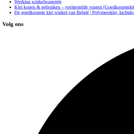
Werking winkelwagentje
Klei kopen & gebruiken – veelgestelde vragen (Goedkoopstekle
De goedkoopste klei winkel van België | Polymeerklei, luchtdr
Volg ons