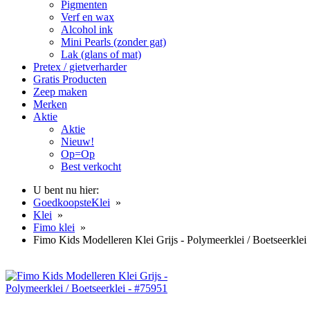
Pigmenten
Verf en wax
Alcohol ink
Mini Pearls (zonder gat)
Lak (glans of mat)
Pretex / gietverharder
Gratis Producten
Zeep maken
Merken
Aktie
Aktie
Nieuw!
Op=Op
Best verkocht
U bent nu hier:
GoedkoopsteKlei
»
Klei
»
Fimo klei
»
Fimo Kids Modelleren Klei Grijs - Polymeerklei / Boetseerklei